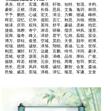
承东、煜才、宏晟、勇璟、轩弛、知特、智茂、丰昀、
豪昕、正棋、汧政、长烁、思辰、文逸、逸玥、林琪、
平予、鹏然、心诚、宏文、泽洁、力卿、德诚、峰梓、
晖宏、谊忆、亿华、逍阳、言汇、秋思、兴锦、熠致、
铭译、庆羽、权玮、英玮、舒平、豪硕、丞林、煦宏、
捷懿、旭桦、奇宁、涛语、研稼、儒济、钟风、漫景、
宸商、璇奇、峰义、泽碧、君宇、弘炜、磊聪、宸业、
博方、群钰、俊昱、空城、昊韵、天誉、颢华、程博、
程瑞、德晗、诚钦、泽旭、翔锦、香涵、弘全、世琛、
刚思、澜轩、轩万、达建、言鹏、绮书、洋同、豪泽、
昆铭、钦贤、源英、兴新、泽峰、品传、厚钰、广俊、
懿轶、晖若、楷增、元崇、胜锐、周骞、智羽、辉宏、
然长、思涛、风祥、锦慕、诚绍、鹏智、会复、森涵、
邑愉、威圣、奕瑞、泽格、泽弘、臻昆、军谦、文奎