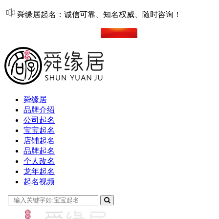
舜缘居起名：诚信可靠、知名权威、随时咨询！
在线起名
舜缘居
品牌介绍
公司起名
宝宝起名
店铺起名
品牌起名
个人改名
龙年起名
起名视频