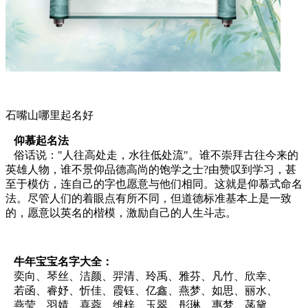
石嘴山哪里起名好
仰慕起名法
俗话说："人往高处走，水往低处流"。谁不崇拜古往今来的
英雄人物，谁不景仰品德高尚的饱学之士?由赞叹到学习，甚
至于模仿，连自己的字也愿意与他们相同。这就是仰慕式命名
法。尽管人们的着眼点有所不同，但道德标准基本上是一致
的，愿意以英名的楷模，激励自己的人生斗志。
牛年宝宝名字大全：
奕向、琴丝、洁颜、羿清、玲禹、雅芬、凡竹、欣幸、
若函、睿妤、忻佳、霞钰、亿鑫、燕梦、如思、丽水、
燕莹、羽婧、喜蓉、维梓、玉翠、彤琳、惠梦、菡黛、