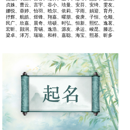
贞姝、曹云、言宇、谷小、琀曼、安芬、安绮、雯友、
娜悦、蓉婷、怡羽、晗尔、依莉、字雨、娟迎、育丹、
抒辉、航皓、煜锋、翔嘉、曜朋、俊庚、子恒、仓顺、
民广、欣嘉、晨奇、培硕、时弘、恒新、熙忆、逸茗、
宏昕、颢润、育锡、逸浩、源友、承运、峻昆、滕志、
梁卓、泽万、瑞瑜、和梓、嘉聪、海宝、熙基、昕多