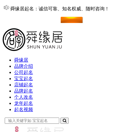
舜缘居起名：诚信可靠、知名权威、随时咨询！
在线起名
舜缘居
品牌介绍
公司起名
宝宝起名
店铺起名
品牌起名
个人改名
龙年起名
起名视频