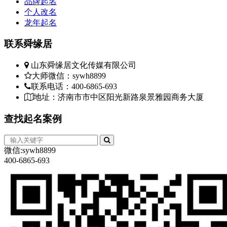
品牌起名
个人改名
龙年起名
联系
舜缘居
山东舜缘居文化传媒有限公司
大师微信：sywh8899
联系电话：400-6865-693
地址：济南市市中区阳光新路泉景雅园商务大厦
查找
起名案例
微信:sywh8899
400-6865-693