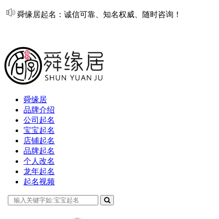
舜缘居起名：诚信可靠、知名权威、随时咨询！
在线起名
舜缘居
品牌介绍
公司起名
宝宝起名
店铺起名
品牌起名
个人改名
龙年起名
起名视频