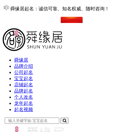
舜缘居起名：诚信可靠、知名权威、随时咨询！
在线起名
舜缘居
品牌介绍
公司起名
宝宝起名
店铺起名
品牌起名
个人改名
龙年起名
起名视频