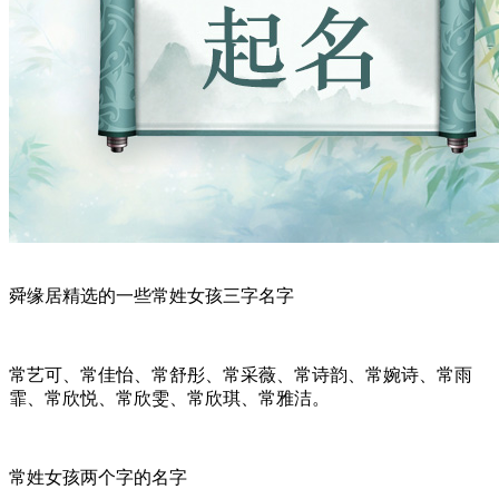
舜缘居精选的一些常姓女孩三字名字
常艺可、常佳怡、常舒彤、常采薇、常诗韵、常婉诗、常雨
霏、常欣悦、常欣雯、常欣琪、常雅洁。
常姓女孩两个字的名字