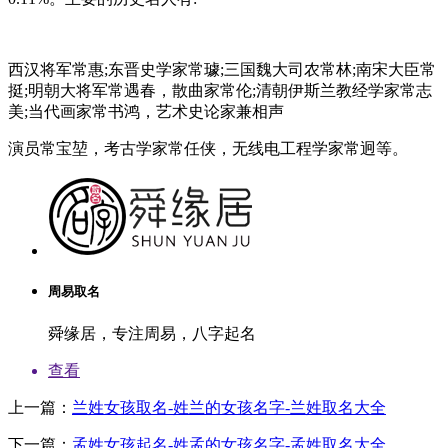
西汉将军常惠;东晋史学家常璩;三国魏大司农常林;南宋大臣常
挺;明朝大将军常遇春，散曲家常伦;清朝伊斯兰教经学家常志
美;当代画家常书鸿，艺术史论家兼相声
演员常宝堃，考古学家常任侠，无线电工程学家常迥等。
周易取名
舜缘居，专注周易，八字起名
查看
上一篇：
兰姓女孩取名-姓兰的女孩名字-兰姓取名大全
下一篇：
孟姓女孩起名-姓孟的女孩名字-孟姓取名大全