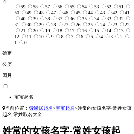
分
59
58
57
56
55
54
53
52
51
50
49
48
47
46
45
44
43
42
41
40
39
38
37
36
35
34
33
32
31
30
29
28
27
26
25
24
23
22
21
20
19
18
17
16
15
14
13
12
11
10
9
8
7
6
5
4
3
2
1
0
确定
公历
闰月
宝宝起名
当前位置：
舜缘居起名
>
宝宝起名
>
姓常的女孩名字-常姓女孩
起名-常姓取名大全
姓常的女孩名字-常姓女孩起