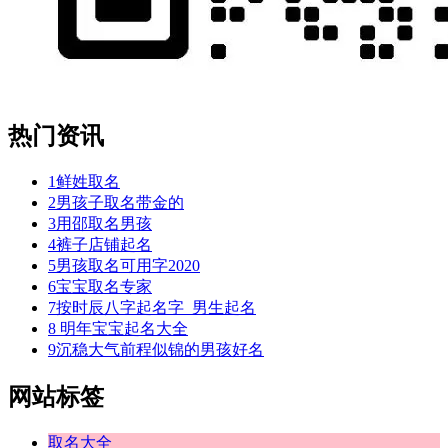
热门资讯
1
鲜姓取名
2
男孩子取名带金的
3
用邵取名男孩
4
裤子店铺起名
5
男孩取名可用字2020
6
宝宝取名专家
7
按时辰八字起名字_男生起名
8
明年宝宝起名大全
9
沉稳大气前程似锦的男孩好名
网站标签
取名大全