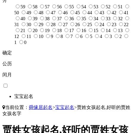
分
59
58
57
56
55
54
53
52
51
50
49
48
47
46
45
44
43
42
41
40
39
38
37
36
35
34
33
32
31
30
29
28
27
26
25
24
23
22
21
20
19
18
17
16
15
14
13
12
11
10
9
8
7
6
5
4
3
2
1
0
确定
公历
闰月
宝宝起名
当前位置：
舜缘居起名
>
宝宝起名
>
贾姓女孩起名,好听的贾姓
女孩名字
贾姓女孩起名,好听的贾姓女孩