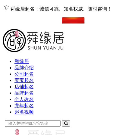
舜缘居起名：诚信可靠、知名权威、随时咨询！
在线起名
舜缘居
品牌介绍
公司起名
宝宝起名
店铺起名
品牌起名
个人改名
龙年起名
起名视频