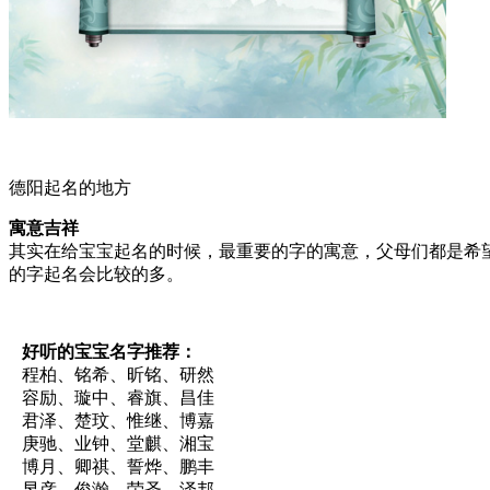
德阳起名的地方
寓意吉祥
其实在给宝宝起名的时候，最重要的字的寓意，父母们都是希
的字起名会比较的多。
好听的宝宝名字推荐：
程柏、铭希、昕铭、研然
容励、璇中、睿旗、昌佳
君泽、楚玟、惟继、博嘉
庚驰、业钟、堂麒、湘宝
博月、卿祺、誓烨、鹏丰
昱彦、俊瀚、荣圣、泽邦