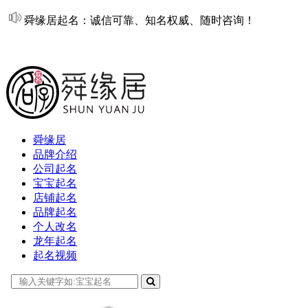
舜缘居起名：诚信可靠、知名权威、随时咨询！
在线起名
舜缘居
品牌介绍
公司起名
宝宝起名
店铺起名
品牌起名
个人改名
龙年起名
起名视频