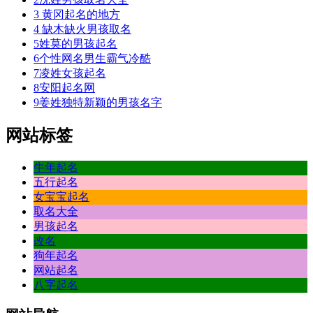
3
黄冈起名的地方
4
缺木缺火男孩取名
5
姓莫的男孩起名
6
个性网名男生霸气冷酷
7
凌姓女孩起名
8
安阳起名网
9
姜姓独特新颖的男孩名字
网站标签
牛年起名
五行起名
女宝宝起名
取名大全
男孩起名
改名
狗年起名
网站起名
八字起名