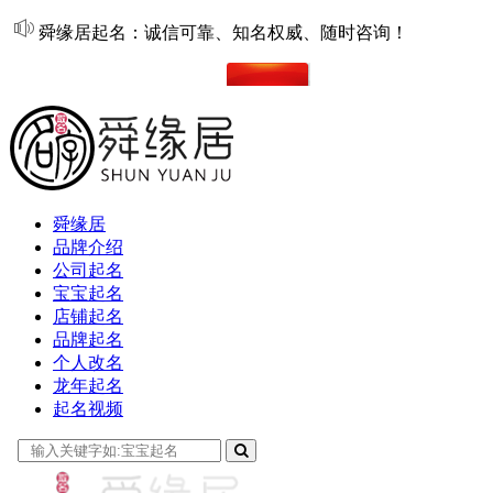
舜缘居起名：诚信可靠、知名权威、随时咨询！
在线起名
舜缘居
品牌介绍
公司起名
宝宝起名
店铺起名
品牌起名
个人改名
龙年起名
起名视频