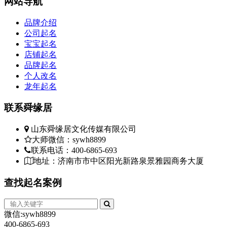
网站
导航
品牌介绍
公司起名
宝宝起名
店铺起名
品牌起名
个人改名
龙年起名
联系
舜缘居
山东舜缘居文化传媒有限公司
大师微信：sywh8899
联系电话：400-6865-693
地址：济南市市中区阳光新路泉景雅园商务大厦
查找
起名案例
微信:sywh8899
400-6865-693