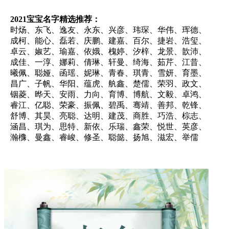
2021宝宝名字精选推荐：
时炀、东飞、逸友、永东、兴彦、玮琛、华伟、珲德、
成柯、能心、磊若、庆鹏、建嘉、百尔、捷岩、浩玺、
卓云、婌艺、瑜嘉、依娥、槐婷、汐梓、龙景、歆沛、
成佳、一淳、娜莉、倩琳、轩曼、绮海、茹芹、江昔、
曦佩、聪娅、函瑶、妮琳、青春、琪青、雪妍、育墨、
昌广、子帆、华阳、蕴虎、舧鑫、楚儒、荣羽、政文、
铟菱、晔天、安雨、力向、育博、博航、文毅、卓鸿、
睿江、亿聪、荣豪、振佩、碧禹、骞靖、善邦、乾锋、
舒博、其昊、亮聪、达明、建茂、商胜、巧浩、棕志、
涵昌、琪为、思特、新依、乐瑞、鑫荣、悦世、英彦、
瀚櫲、曼鑫、睿峻、修圣、聪懿、扬旭、滋宏、举儒