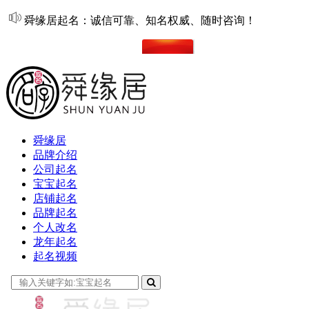
舜缘居起名：诚信可靠、知名权威、随时咨询！
在线起名
舜缘居
品牌介绍
公司起名
宝宝起名
店铺起名
品牌起名
个人改名
龙年起名
起名视频