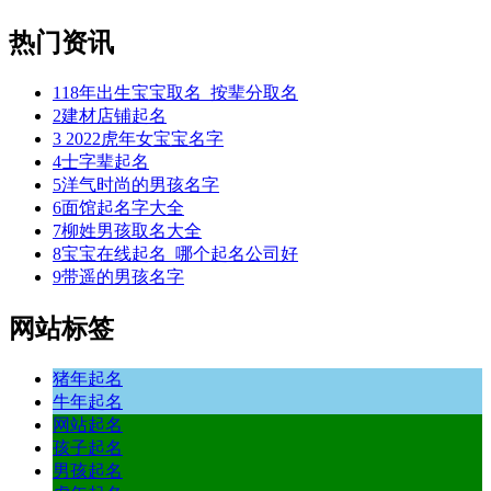
热门资讯
1
18年出生宝宝取名_按辈分取名
2
建材店铺起名
3
2022虎年女宝宝名字
4
士字辈起名
5
洋气时尚的男孩名字
6
面馆起名字大全
7
柳姓男孩取名大全
8
宝宝在线起名_哪个起名公司好
9
带遥的男孩名字
网站标签
猪年起名
牛年起名
网站起名
孩子起名
男孩起名