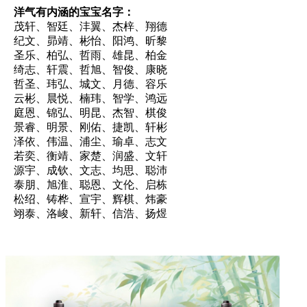
洋气有内涵的宝宝名字：
茂轩、智廷、沣翼、杰梓、翔德
纪文、昴靖、彬怡、阳鸿、昕黎
圣乐、柏弘、哲雨、雄昆、柏金
绮志、轩震、哲旭、智俊、康晓
哲圣、玮弘、城文、月德、容乐
云彬、晨悦、楠玮、智学、鸿远
庭恩、锦弘、明昆、杰智、棋俊
景睿、明景、刚佑、捷凯、轩彬
泽依、伟温、浦尘、瑜卓、志文
若奕、衡靖、家楚、润盛、文轩
源宇、成钦、文志、均思、聪沛
泰朋、旭淮、聪恩、文伦、启栋
松绍、铸桦、宣宇、辉棋、炜豪
翊泰、洛峻、新轩、信浩、扬煜