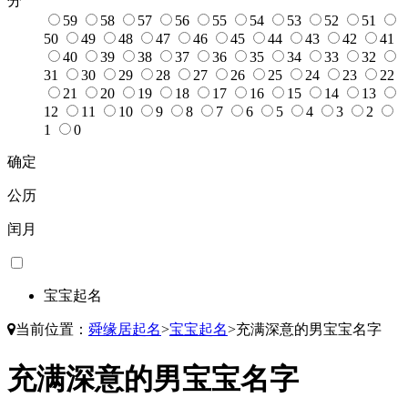
分
59
58
57
56
55
54
53
52
51
50
49
48
47
46
45
44
43
42
41
40
39
38
37
36
35
34
33
32
31
30
29
28
27
26
25
24
23
22
21
20
19
18
17
16
15
14
13
12
11
10
9
8
7
6
5
4
3
2
1
0
确定
公历
闰月
宝宝起名
当前位置：
舜缘居起名
>
宝宝起名
>
充满深意的男宝宝名字
充满深意的男宝宝名字