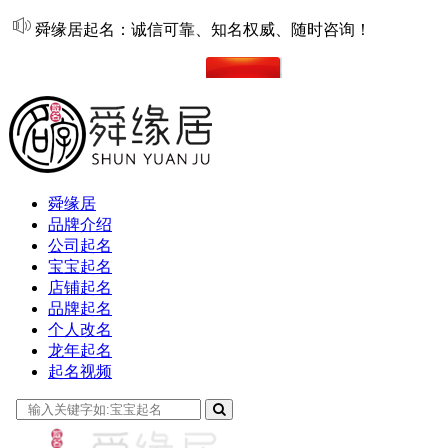
舜缘居起名：诚信可靠、知名权威、随时咨询！
在线起名
舜缘居
品牌介绍
公司起名
宝宝起名
店铺起名
品牌起名
个人改名
龙年起名
起名视频