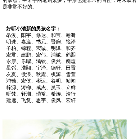
的缺点，生僻字的笔划繁多，字形也是非常的古怪，用来取名
是非常不好的。
好听小清新的男孩名字：
昂浚、阳宇、修达、和宝、翰涆
明珠、嘉逸、书元、晋煦、锐泽
子柏、锦程、宏诚、明泽、和齐
宏君、建鹏、宏伟、浦诚、鹤熙
永康、乐曜、鸿钦、俊然、痴煊
星弼、浩翮、宇泽、德轩、田雷
友夏、傲浪、秋霆、棋源、雪萱
鸿驰、宏侠、彬运、谷明、帧闻
梓源、涛柳、威杰、昊玉、立鲜
听梵、轩潮、琇裕、希涛、浩行
建远、飞复、思宇、俊风、宏轩