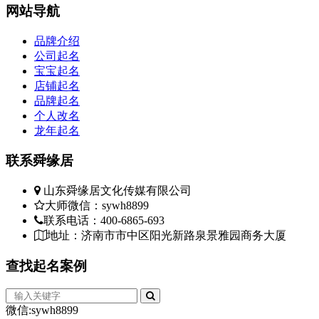
网站
导航
品牌介绍
公司起名
宝宝起名
店铺起名
品牌起名
个人改名
龙年起名
联系
舜缘居
山东舜缘居文化传媒有限公司
大师微信：sywh8899
联系电话：400-6865-693
地址：济南市市中区阳光新路泉景雅园商务大厦
查找
起名案例
微信:sywh8899