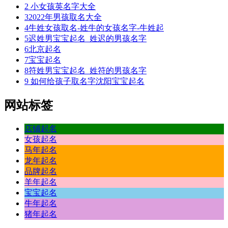
2
小女孩英名字大全
3
2022年男孩取名大全
4
牛姓女孩取名-姓牛的女孩名字-牛姓起
5
迟姓男宝宝起名_姓迟的男孩名字
6
北京起名
7
宝宝起名
8
符姓男宝宝起名_姓符的男孩名字
9
如何给孩子取名字沈阳宝宝起名
网站标签
店铺起名
女孩起名
马年起名
龙年起名
品牌起名
羊年起名
宝宝起名
牛年起名
猪年起名