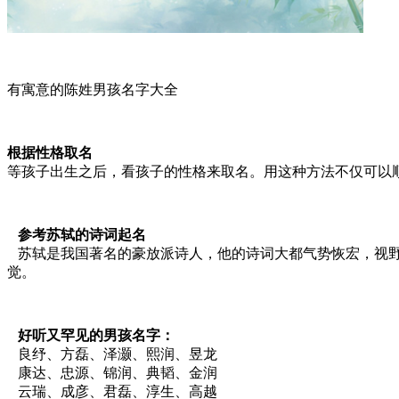
有寓意的陈姓男孩名字大全
根据性格取名
等孩子出生之后，看孩子的性格来取名。用这种方法不仅可以
参考苏轼的诗词起名
苏轼是我国著名的豪放派诗人，他的诗词大都气势恢宏，视野
觉。
好听又罕见的男孩名字：
良纾、方磊、泽灏、熙润、昱龙
康达、忠源、锦润、典韬、金润
云瑞、成彦、君磊、淳生、高越