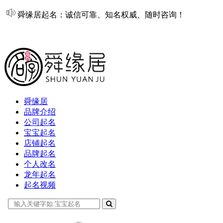
舜缘居起名：诚信可靠、知名权威、随时咨询！
在线起名
舜缘居
品牌介绍
公司起名
宝宝起名
店铺起名
品牌起名
个人改名
龙年起名
起名视频