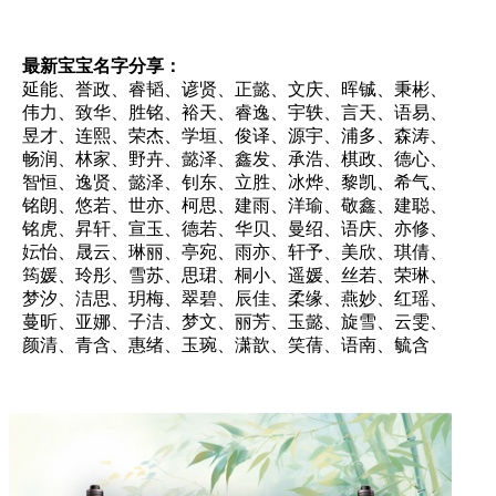
最新宝宝名字分享：
延能、誉政、睿韬、谚贤、正懿、文庆、晖铖、秉彬、
伟力、致华、胜铭、裕天、睿逸、宇轶、言天、语易、
昱才、连熙、荣杰、学垣、俊译、源宇、浦多、森涛、
畅润、林家、野卉、懿泽、鑫发、承浩、棋政、德心、
智恒、逸贤、懿泽、钊东、立胜、冰烨、黎凯、希气、
铭朗、悠若、世亦、柯思、建雨、洋瑜、敬鑫、建聪、
铭虎、昇轩、宣玉、德若、华贝、曼绍、语庆、亦修、
妘怡、晟云、琳丽、亭宛、雨亦、轩予、美欣、琪倩、
筠媛、玲彤、雪苏、思珺、桐小、遥媛、丝若、荣琳、
梦汐、洁思、玥梅、翠碧、辰佳、柔缘、燕妙、红瑶、
蔓昕、亚娜、子洁、梦文、丽芳、玉懿、旋雪、云雯、
颜清、青含、惠绪、玉琬、潇歆、笑蒨、语南、毓含