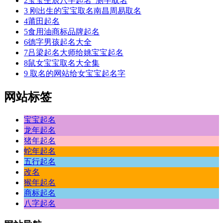
2
宝宝生辰八字起名_测字取名
3
刚出生的宝宝取名南昌周易取名
4
莆田起名
5
食用油商标品牌起名
6
德字男孩起名大全
7
吕梁起名大师给姚宝宝起名
8
鼠女宝宝取名大全集
9
取名的网站给女宝宝起名字
网站标签
宝宝起名
龙年起名
猪年起名
蛇年起名
五行起名
改名
猴年起名
商标起名
八字起名