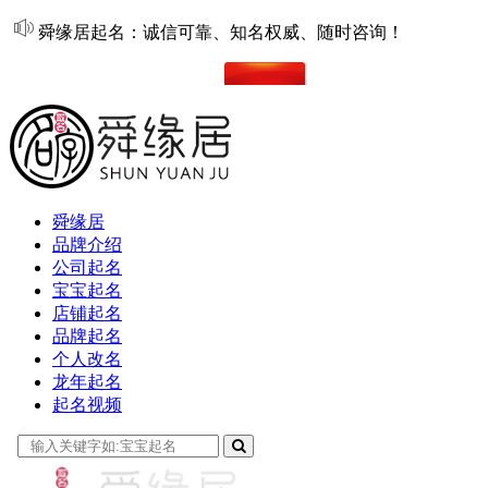
舜缘居起名：诚信可靠、知名权威、随时咨询！
在线起名
舜缘居
品牌介绍
公司起名
宝宝起名
店铺起名
品牌起名
个人改名
龙年起名
起名视频