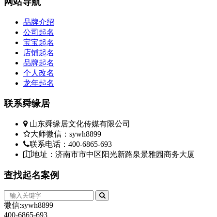
网站
导航
品牌介绍
公司起名
宝宝起名
店铺起名
品牌起名
个人改名
龙年起名
联系
舜缘居
山东舜缘居文化传媒有限公司
大师微信：sywh8899
联系电话：400-6865-693
地址：济南市市中区阳光新路泉景雅园商务大厦
查找
起名案例
微信:sywh8899
400-6865-693