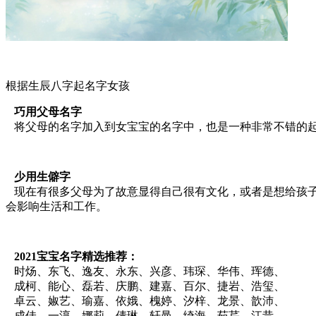
根据生辰八字起名字女孩
巧用父母名字
将父母的名字加入到女宝宝的名字中，也是一种非常不错的起
少用生僻字
现在有很多父母为了故意显得自己很有文化，或者是想给孩子
会影响生活和工作。
2021宝宝名字精选推荐：
时炀、东飞、逸友、永东、兴彦、玮琛、华伟、珲德、
成柯、能心、磊若、庆鹏、建嘉、百尔、捷岩、浩玺、
卓云、婌艺、瑜嘉、依娥、槐婷、汐梓、龙景、歆沛、
成佳、一淳、娜莉、倩琳、轩曼、绮海、茹芹、江昔、