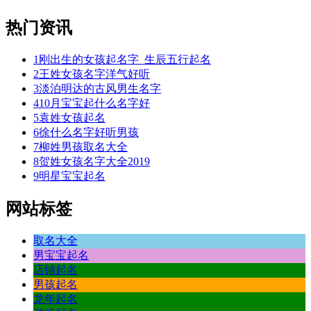
热门资讯
1
刚出生的女孩起名字_生辰五行起名
2
王姓女孩名字洋气好听
3
淡泊明达的古风男生名字
4
10月宝宝起什么名字好
5
袁姓女孩起名
6
徐什么名字好听男孩
7
柳姓男孩取名大全
8
贺姓女孩名字大全2019
9
明星宝宝起名
网站标签
取名大全
男宝宝起名
店铺起名
男孩起名
龙年起名