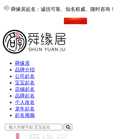
舜缘居起名：诚信可靠、知名权威、随时咨询！
在线起名
舜缘居
品牌介绍
公司起名
宝宝起名
店铺起名
品牌起名
个人改名
龙年起名
起名视频