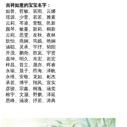
吉祥如意的宝宝名字：
如誉、哲敏、宸雨、云娜
瑶源、少萱、若若、雅素
云莉、芩凌、萱甑、邑新
颜琴、敏蔓、新莉、桐新
云宛、思雯、友秋、夜林
歆怡、燕娴、筠嫣、艳娴
涵聪、灵承、宇抒、韬阳
开茂、鹏尧、胜岚、宇贤
嘉坤、明久、帛宏、岩宏
梓昌、昔立、晟亦、晖睿
永瑜、晨子、昂海、泽帆
永维、安敬、龙如、彬杰
承若、博平、翔风、宣实
彦骏、宗鑫、桐逸、涵觉
榕宇、文灏、野鹏、泽延
恩峰、涵凌、抒若、涛典