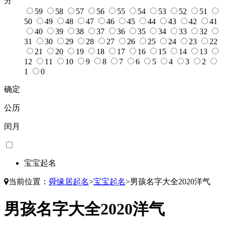
分
59
58
57
56
55
54
53
52
51
50
49
48
47
46
45
44
43
42
41
40
39
38
37
36
35
34
33
32
31
30
29
28
27
26
25
24
23
22
21
20
19
18
17
16
15
14
13
12
11
10
9
8
7
6
5
4
3
2
1
0
确定
公历
闰月
宝宝起名
当前位置：
舜缘居起名
>
宝宝起名
>
男孩名字大全2020洋气
男孩名字大全2020洋气