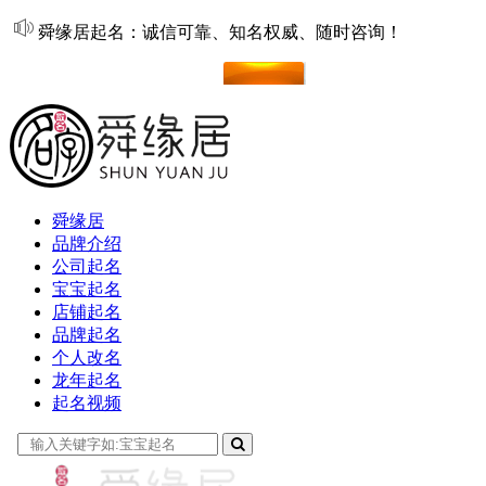
舜缘居起名：诚信可靠、知名权威、随时咨询！
在线起名
舜缘居
品牌介绍
公司起名
宝宝起名
店铺起名
品牌起名
个人改名
龙年起名
起名视频