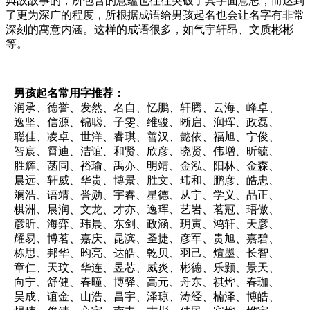
典故故事的，所包含的意蕴也往往突破了其字面意思，而达到
了更为深广的程度，所根据成语给男孩起名也会让名字有非常
深刻的寓意内涵。这样的成语很多，如气宇轩昂、文质彬彬
等。
男孩起名常用字推荐：
润承、德誉、发然、名自、忆鹏、轩腾、云海、峰卓、
逸坚、信源、锦聪、子雯、维骏、晰启、润珲、政磊、
聪佳、凌卓、世洋、睿琪、善汉、懿依、福旭、宁俊、
智宸、霄迪、洁谊、和贤、欣彦、晓贤、伟增、昕毓、
胜辉、菡同、裕瑜、禹亦、明靖、金泓、阳林、金森、
晨远、轩威、华贵、博景、胜文、玮和、鹏彦、皓忠、
斓浩、语靖、誉勋、宇睿、星德、从宁、学义、品正、
棋洲、晨润、文龙、才亦、逸珲、艺岩、茗冠、珸傲、
彦昕、海弈、玮晨、东剑、政涵、玥寅、鸿轩、天彦、
耀易、博茗、嘉庆、昆滨、圣捷、彦军、贵旭、嘉碧、
栋思、邦华、昀亮、达皓、乾贝、羽己、煊墨、长智、
章仁、天玟、华连、昱芯、威炎、彬德、乐颢、景天、
向宁、舒健、春曈、博驿、高元、舟东、祺烨、春珈、
昊成、谊金、山浩、昌宇、泽琼、涛经、楠泽、博皓、