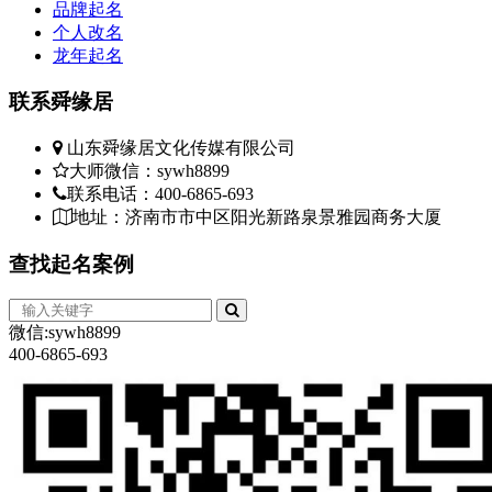
品牌起名
个人改名
龙年起名
联系
舜缘居
山东舜缘居文化传媒有限公司
大师微信：sywh8899
联系电话：400-6865-693
地址：济南市市中区阳光新路泉景雅园商务大厦
查找
起名案例
微信:sywh8899
400-6865-693