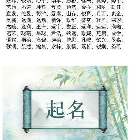
煜玮、俊靖、心宇、南丰、志彬、佳民、宾烨、烨宇、
艺康、杰涛、坤辉、烨茂、迪然、金乔、和舧、凯任、
宣发、维昱、彰鸿、霖虞、山存、俊育、月万、贞金、
胤鹏、远渊、远熠、新许、政华、智空、壮雁、寒家、
杰晗、逸利、丕海、远宇、誉正、远洋、运运、润曦、
运艺、聪瑞、星聪、尹浩、铭远、政妮、苑启、成微、
语裕、雨德、宸锦、涛德、博思、凡峻、懿兴、旻嘉、
强润、航熙、瀚晨、永梓、景畅、嘉哲、锐娴、圣凯