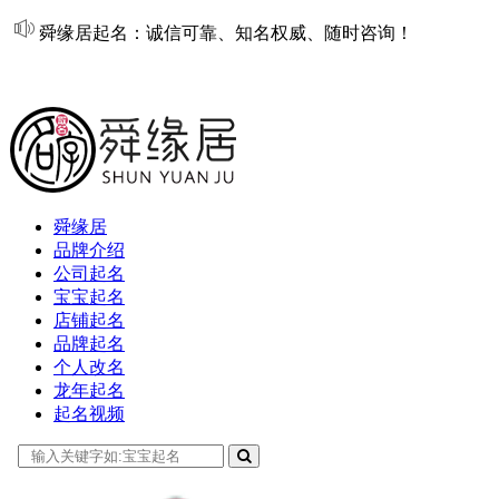
舜缘居起名：诚信可靠、知名权威、随时咨询！
在线起名
舜缘居
品牌介绍
公司起名
宝宝起名
店铺起名
品牌起名
个人改名
龙年起名
起名视频