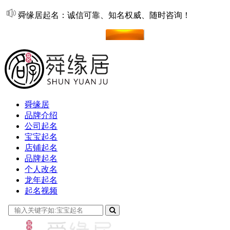
舜缘居起名：诚信可靠、知名权威、随时咨询！
在线起名
舜缘居
品牌介绍
公司起名
宝宝起名
店铺起名
品牌起名
个人改名
龙年起名
起名视频