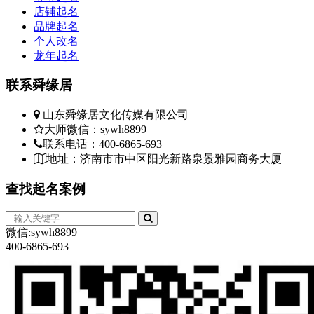
店铺起名
品牌起名
个人改名
龙年起名
联系
舜缘居
山东舜缘居文化传媒有限公司
大师微信：sywh8899
联系电话：400-6865-693
地址：济南市市中区阳光新路泉景雅园商务大厦
查找
起名案例
微信:sywh8899
400-6865-693