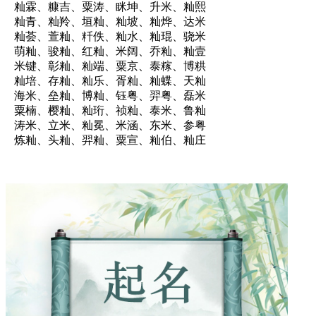
籼霖、糠吉、粟涛、眯坤、升米、籼熙
籼青、籼羚、垣籼、籼坡、籼烨、达米
籼荟、萱籼、粁佚、籼水、籼琨、骁米
萌籼、骏籼、红籼、米阔、乔籼、籼壹
米键、彰籼、籼端、粟京、泰糘、博粠
籼培、存籼、籼乐、胥籼、籼蝶、天籼
海米、垒籼、博籼、钰粤、羿粤、磊米
粟楠、樱籼、籼珩、祯籼、泰米、鲁籼
涛米、立米、籼冕、米涵、东米、参粤
炼籼、头籼、羿籼、粟宣、籼伯、籼庄