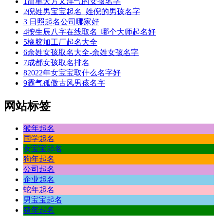
1
简单大方又洋气的女孩名字
2
倪姓男宝宝起名_姓倪的男孩名字
3
日照起名公司哪家好
4
按生辰八字在线取名_哪个大师起名好
5
橡胶加工厂起名大全
6
余姓女孩取名大全-余姓女孩名字
7
成都女孩取名排名
8
2022年女宝宝取什么名字好
9
霸气孤傲古风男孩名字
网站标签
猴年起名
国学起名
女宝宝起名
狗年起名
公司起名
企业起名
蛇年起名
男宝宝起名
猪年起名