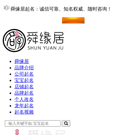
舜缘居起名：诚信可靠、知名权威、随时咨询！
在线起名
舜缘居
品牌介绍
公司起名
宝宝起名
店铺起名
品牌起名
个人改名
龙年起名
起名视频