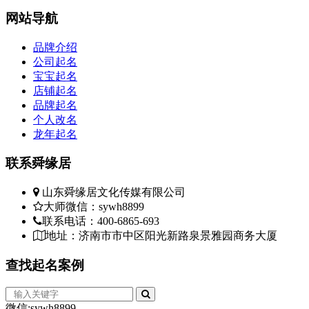
网站
导航
品牌介绍
公司起名
宝宝起名
店铺起名
品牌起名
个人改名
龙年起名
联系
舜缘居
山东舜缘居文化传媒有限公司
大师微信：sywh8899
联系电话：400-6865-693
地址：济南市市中区阳光新路泉景雅园商务大厦
查找
起名案例
微信:sywh8899