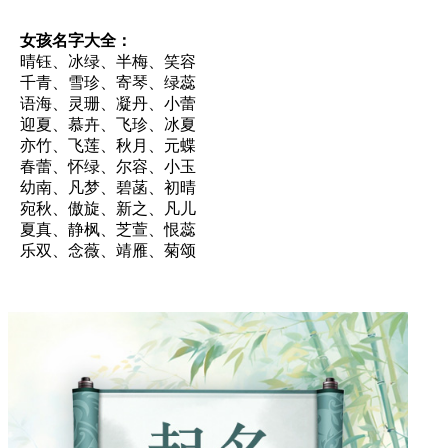
女孩名字大全：
晴钰、冰绿、半梅、笑容
千青、雪珍、寄琴、绿蕊
语海、灵珊、凝丹、小蕾
迎夏、慕卉、飞珍、冰夏
亦竹、飞莲、秋月、元蝶
春蕾、怀绿、尔容、小玉
幼南、凡梦、碧菡、初晴
宛秋、傲旋、新之、凡儿
夏真、静枫、芝萱、恨蕊
乐双、念薇、靖雁、菊颂