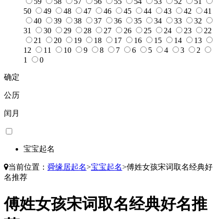
59
58
57
56
55
54
53
52
51
50
49
48
47
46
45
44
43
42
41
40
39
38
37
36
35
34
33
32
31
30
29
28
27
26
25
24
23
22
21
20
19
18
17
16
15
14
13
12
11
10
9
8
7
6
5
4
3
2
1
0
确定
公历
闰月
宝宝起名
当前位置：
舜缘居起名
>
宝宝起名
>
傅姓女孩宋词取名经典好
名推荐
傅姓女孩宋词取名经典好名推