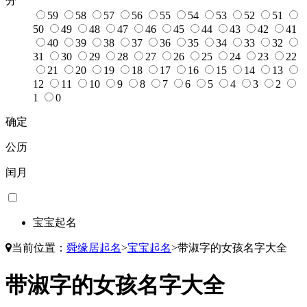
分
59
58
57
56
55
54
53
52
51
50
49
48
47
46
45
44
43
42
41
40
39
38
37
36
35
34
33
32
31
30
29
28
27
26
25
24
23
22
21
20
19
18
17
16
15
14
13
12
11
10
9
8
7
6
5
4
3
2
1
0
确定
公历
闰月
宝宝起名
当前位置：
舜缘居起名
>
宝宝起名
>
带淑字的女孩名字大全
带淑字的女孩名字大全