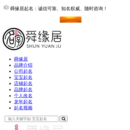
舜缘居起名：诚信可靠、知名权威、随时咨询！
在线起名
舜缘居
品牌介绍
公司起名
宝宝起名
店铺起名
品牌起名
个人改名
龙年起名
起名视频