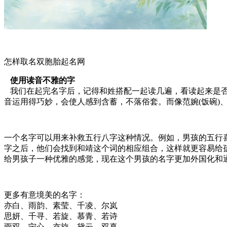
怎样取名双胞胎起名网
使用读音不雅的字
我们在起完名字后，记得和姓搭配一起读几遍，看读起来是否
音运用得巧妙，会使人感到含蓄，不落俗套。而像范婉(饭碗)
一个名字可以用来补救五行八字这种情况。例如，男孩的五行
字之后，他们会找到和靖这个词的相应组合，这样就更容易给
给男孩子一种优雅的感觉，现在这个男孩的名字更加外国化和
更多有意境美的名字：
亦白、雨韵、素莹、千凌、尔岚
思妍、千寻、若旋、慕青、若诗
雨双、宁心、亦旋、黛云、双真