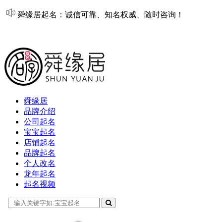
舜缘居起名：诚信可靠、知名权威、随时咨询！
在线起名
舜缘居
品牌介绍
公司起名
宝宝起名
店铺起名
品牌起名
个人改名
龙年起名
起名视频