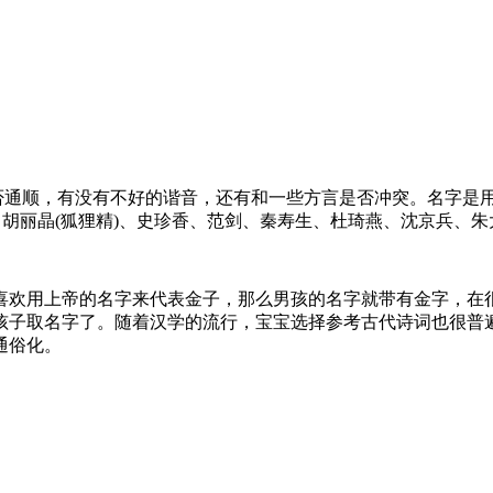
通顺，有没有不好的谐音，还有和一些方言是否冲突。名字是
、胡丽晶(狐狸精)、史珍香、范剑、秦寿生、杜琦燕、沈京兵、
喜欢用上帝的名字来代表金子，那么男孩的名字就带有金字，在
孩子取名字了。随着汉学的流行，宝宝选择参考古代诗词也很普
通俗化。