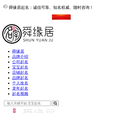
舜缘居起名：诚信可靠、知名权威、随时咨询！
在线起名
舜缘居
品牌介绍
公司起名
宝宝起名
店铺起名
品牌起名
个人改名
龙年起名
起名视频