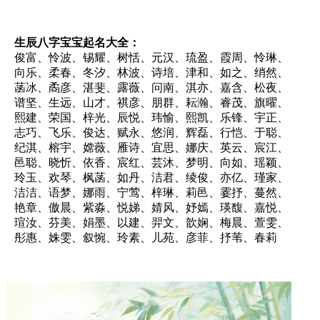
生辰八字宝宝起名大全：
俊富、怜波、锡耀、树恬、元汉、琉盈、霞周、怜琳、
向乐、柔春、冬汐、林波、诗培、津和、如之、绡然、
菡冰、矞彦、湛斐、露薇、问南、淇亦、嘉含、松夜、
谱坚、生远、山才、祺彦、朋群、耘瀚、睿茂、旗曜、
熙建、荣国、梓光、辰悦、玮愉、熙凯、乐锋、宇正、
志巧、飞乐、俊达、赋永、悠润、辉磊、行恺、于聪、
纪淇、榕宇、嫦薇、雁诗、宜思、娜庆、英云、宸江、
邑聪、晓忻、依香、宸红、芸沐、梦明、向如、瑶颖、
玲玉、欢琴、枫菡、如丹、洁君、绫俊、亦亿、瑾家、
洁洁、语梦、娜雨、宁莺、梓琳、莉邑、霎抒、蔓然、
艳章、傲晨、紫淼、悦娣、婧风、妤嫣、瑛馥、嘉悦、
瑄汝、芬美、娟墨、以建、羿文、歆娴、梅晨、萱雯、
彤惠、姝雯、叙惋、玲素、儿苑、彦菲、抒苇、春莉