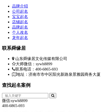
品牌介绍
公司起名
宝宝起名
店铺起名
品牌起名
个人改名
龙年起名
联系
舜缘居
山东舜缘居文化传媒有限公司
大师微信：sywh8899
联系电话：400-6865-693
地址：济南市市中区阳光新路泉景雅园商务大厦
查找
起名案例
微信:sywh8899
400-6865-693