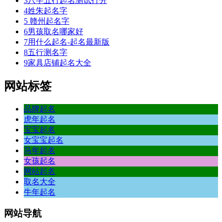
3
八字五行起名测试打分
4
姓朱起名字
5
赣州起名字
6
男孩取名哪家好
7
用什么起名-起名最新版
8
五行测名字
9
家具店铺起名大全
网站标签
品牌起名
虎年起名
宝宝起名
女宝宝起名
马年起名
女孩起名
网站起名
取名大全
牛年起名
网站
导航