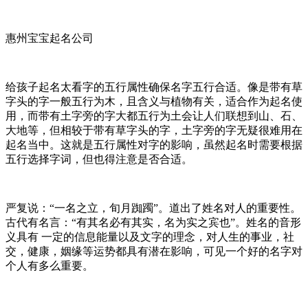
惠州宝宝起名公司
给孩子起名太看字的五行属性确保名字五行合适。像是带有草
字头的字一般五行为木，且含义与植物有关，适合作为起名使
用，而带有土字旁的字大都五行为土会让人们联想到山、石、
大地等，但相较于带有草字头的字，土字旁的字无疑很难用在
起名当中。这就是五行属性对字的影响，虽然起名时需要根据
五行选择字词，但也得注意是否合适。
严复说：“一名之立，旬月踟躅”。道出了姓名对人的重要性。
古代有名言：“有其名必有其实，名为实之宾也”。姓名的音形
义具有 一定的信息能量以及文字的理念，对人生的事业，社
交，健康，姻缘等运势都具有潜在影响，可见一个好的名字对
个人有多么重要。