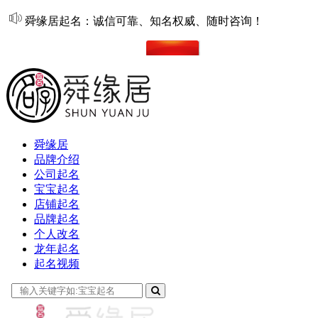
舜缘居起名：诚信可靠、知名权威、随时咨询！
在线起名
舜缘居
品牌介绍
公司起名
宝宝起名
店铺起名
品牌起名
个人改名
龙年起名
起名视频