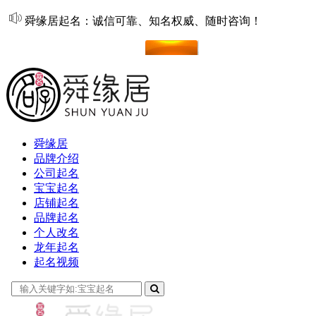
舜缘居起名：诚信可靠、知名权威、随时咨询！
在线起名
舜缘居
品牌介绍
公司起名
宝宝起名
店铺起名
品牌起名
个人改名
龙年起名
起名视频