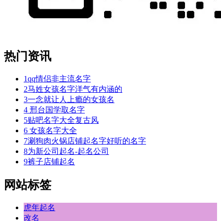
热门资讯
1
qq情侣非主流名字
2
马姓女孩名字洋气有内涵的
3
一念就让人上瘾的女孩名
4
邢台国学取名字
5
贴吧名字大全复古风
6
女孩名字大全
7
涮狗肉火锅店铺起名字好听的名字
8
为新公司起名-起名公司
9
裤子店铺起名
网站标签
虎年起名
改名