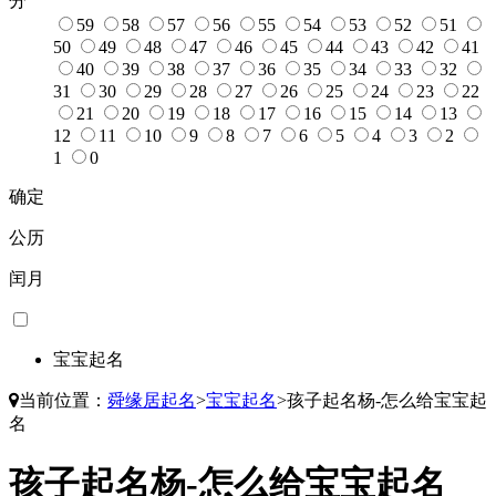
分
59
58
57
56
55
54
53
52
51
50
49
48
47
46
45
44
43
42
41
40
39
38
37
36
35
34
33
32
31
30
29
28
27
26
25
24
23
22
21
20
19
18
17
16
15
14
13
12
11
10
9
8
7
6
5
4
3
2
1
0
确定
公历
闰月
宝宝起名
当前位置：
舜缘居起名
>
宝宝起名
>
孩子起名杨-怎么给宝宝起
名
孩子起名杨-怎么给宝宝起名