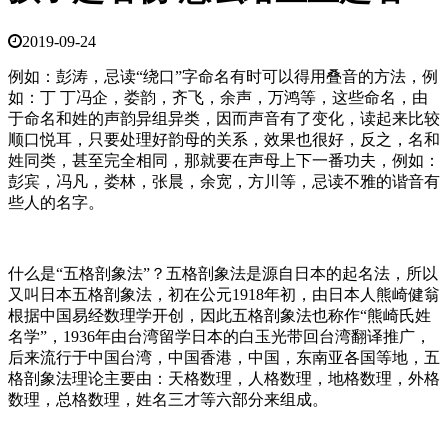
2019-09-24
例如：彭涛，忌读“绕口”字命名有时可以得用叠音的方法，例
如：丁 丁冯企，娄韵，齐飞，余声，万鸿等，这些命名，由
于命名和姓的声韵异组异类，因而声音有了变化，读起来比较
顺口悦耳，只要处理好韵母的关系，效果也很好，反之，名和
姓同类，甚至完全相同，那就要在声母上下一番功夫，例如：
彭宾，冯凡，娄林，张晨，余宽，方川等，忌读不雅的谐音有
些人的名字。
什么是“五格剖象法”？五格剖象法是源自日本的起名法，所以
又叫日本五格剖象法，初在公元1918年初，由日本人熊崎健翁
根据中国易经数理学开创，因此五格剖象法也称作“熊崎氏姓
名学”，1936年由台湾留学日本的白玉光带回台湾翻译推广，
后来流行于中国台湾，中国香港，中国，东南亚各国等地，五
格剖象法理论主要由：天格数理，人格数理，地格数理，外格
数理，总格数理，姓名三才等六部分来组成。