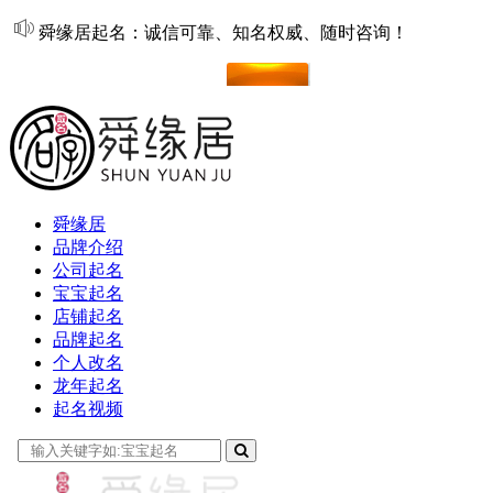
舜缘居起名：诚信可靠、知名权威、随时咨询！
在线起名
舜缘居
品牌介绍
公司起名
宝宝起名
店铺起名
品牌起名
个人改名
龙年起名
起名视频