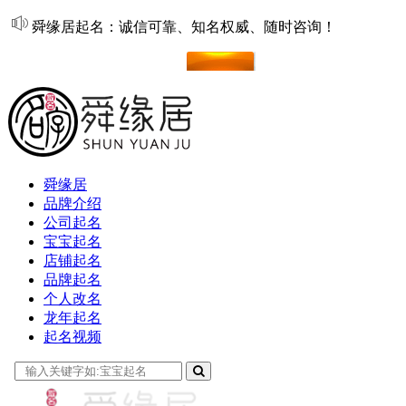
舜缘居起名：诚信可靠、知名权威、随时咨询！
在线起名
舜缘居
品牌介绍
公司起名
宝宝起名
店铺起名
品牌起名
个人改名
龙年起名
起名视频