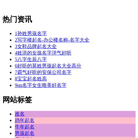
热门资讯
1
孙姓男孩名字
2
写字楼起名-办公楼名称-名字大全
3
女鞋品牌起名大全
4
姓洪的女孩名字洋气好听
5
八字生辰八字
6
好听的莫姓男孩起名大全高分
7
霸气好听的安保公司名字
8
宝宝起名姓高
9
qq名字女生唯美好名字
网站标签
改名
鸡年起名
牛年起名
男孩起名