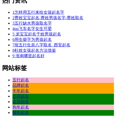
热门资讯
1
怎样用五行来给女孩起名字
2
曹姓宝宝起名-曹姓男孩名字-曹姓取名
3
五行缺水男孩取名字
4
qq飞车名字女生可爱
5
龙宝宝起名于姓男孩起名
6
用生僻字为男孩起名
7
按五行生辰八字取名_西安起名
8
杜姓女孩起名方法借鉴
9
淮南哪里起名好
网站标签
五行起名
品牌起名
牛年起名
公司起名
企业起名
狗年起名
猪年起名