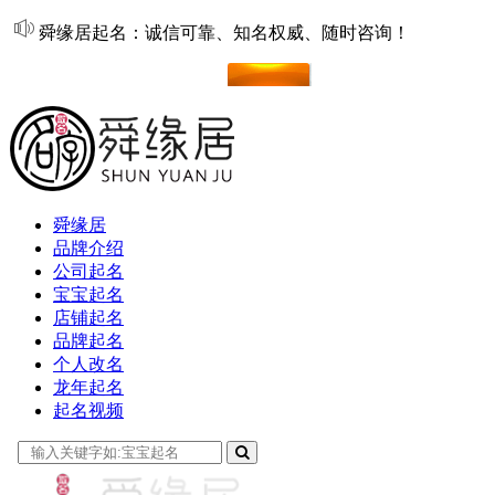
舜缘居起名：诚信可靠、知名权威、随时咨询！
在线起名
舜缘居
品牌介绍
公司起名
宝宝起名
店铺起名
品牌起名
个人改名
龙年起名
起名视频