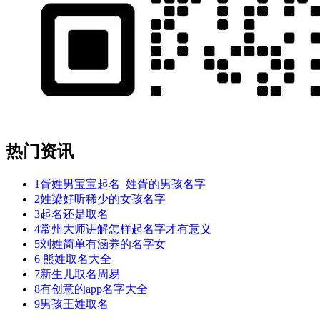
热门资讯
1
胥姓男宝宝起名_姓胥的男孩名字
2
姓梁好听稀少的女孩名字
3
起名还是取名
4
常州大师讲解怎样起名字才有意义
5
刘姓简单有涵养的名字女
6
熊姓取名大全
7
新生儿取名周易
8
有创意的app名字大全
9
男孩王姓取名