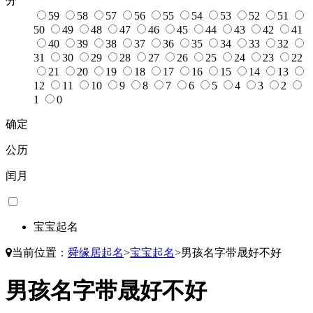
分
59
58
57
56
55
54
53
52
51
50
49
48
47
46
45
44
43
42
41
40
39
38
37
36
35
34
33
32
31
30
29
28
27
26
25
24
23
22
21
20
19
18
17
16
15
14
13
12
11
10
9
8
7
6
5
4
3
2
1
0
确定
公历
闰月
宝宝起名
当前位置：
舜缘居起名
>
宝宝起名
>
男孩名字带晟好不好
男孩名字带晟好不好