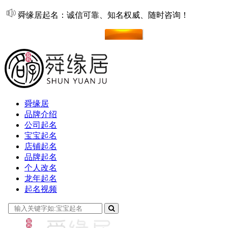
舜缘居起名：诚信可靠、知名权威、随时咨询！
在线起名
舜缘居
品牌介绍
公司起名
宝宝起名
店铺起名
品牌起名
个人改名
龙年起名
起名视频