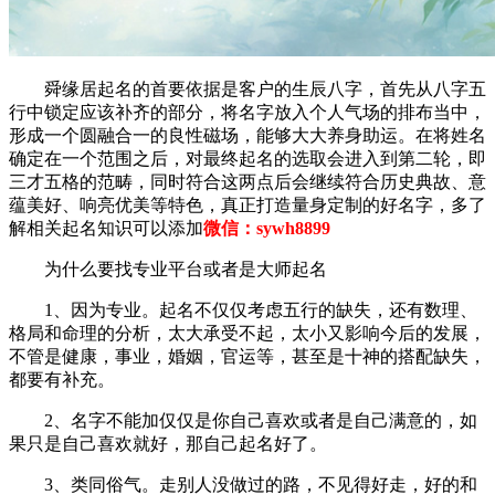
舜缘居起名的首要依据是客户的生辰八字，首先从八字五
行中锁定应该补齐的部分，将名字放入个人气场的排布当中，
形成一个圆融合一的良性磁场，能够大大养身助运。在将姓名
确定在一个范围之后，对最终起名的选取会进入到第二轮，即
三才五格的范畴，同时符合这两点后会继续符合历史典故、意
蕴美好、响亮优美等特色，真正打造量身定制的好名字，多了
解相关起名知识可以添加
微信：sywh8899
为什么要找专业平台或者是大师起名
1、因为专业。起名不仅仅考虑五行的缺失，还有数理、
格局和命理的分析，太大承受不起，太小又影响今后的发展，
不管是健康，事业，婚姻，官运等，甚至是十神的搭配缺失，
都要有补充。
2、名字不能加仅仅是你自己喜欢或者是自己满意的，如
果只是自己喜欢就好，那自己起名好了。
3、类同俗气。走别人没做过的路，不见得好走，好的和