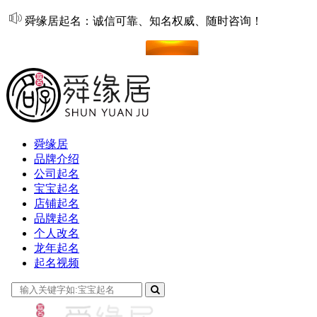
舜缘居起名：诚信可靠、知名权威、随时咨询！
在线起名
舜缘居
品牌介绍
公司起名
宝宝起名
店铺起名
品牌起名
个人改名
龙年起名
起名视频