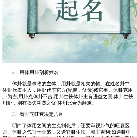
2、用体用卦剖析姓名
体卦就是事物的主体，用卦就是相关的物。在姓名卦中，
体卦代表本人，用卦代表它方(配偶，父母)或它事。体卦克用
卦为吉;用卦克体卦不吉;用卦生扶体卦主有进益之喜;体卦生扶
用卦，则有损失耗费之忧;体用比合为顺遂。
3、看卦气旺衰决定吉凶
明白了体用之间的生克制化后，还要审视卦气的旺衰区
别。体卦之气宜于旺盛，又逢它卦生扶，就主吉利;如遇卦中