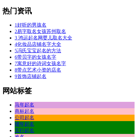
热门资讯
1
好听的男孩名
2
易字取名女孩苏州取名
3
鸿运起名网婴儿取名大全
4
化妆品店铺名字大全
5
冯氏宝宝起名的方法
6
带贝字的女孩名字
7
寓意好的诗词女孩名字
8
带点艺术小资的店名
9
首饰店铺起名
网站标签
马年起名
商标起名
公司起名
猪年起名
五行起名
改名