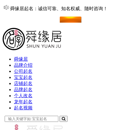
舜缘居起名：诚信可靠、知名权威、随时咨询！
在线起名
舜缘居
品牌介绍
公司起名
宝宝起名
店铺起名
品牌起名
个人改名
龙年起名
起名视频