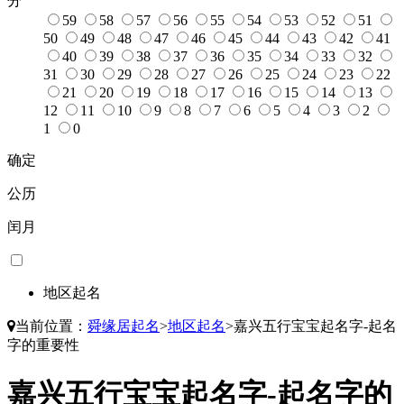
分
59
58
57
56
55
54
53
52
51
50
49
48
47
46
45
44
43
42
41
40
39
38
37
36
35
34
33
32
31
30
29
28
27
26
25
24
23
22
21
20
19
18
17
16
15
14
13
12
11
10
9
8
7
6
5
4
3
2
1
0
确定
公历
闰月
地区起名
当前位置：
舜缘居起名
>
地区起名
>
嘉兴五行宝宝起名字-起名
字的重要性
嘉兴五行宝宝起名字-起名字的