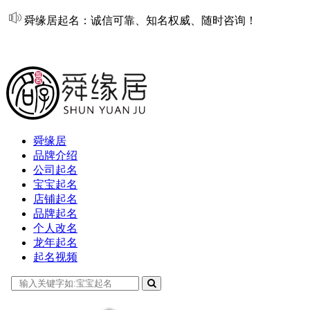
舜缘居起名：诚信可靠、知名权威、随时咨询！
在线起名
舜缘居
品牌介绍
公司起名
宝宝起名
店铺起名
品牌起名
个人改名
龙年起名
起名视频