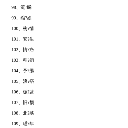
98、流?晞
99、绾?媞
100、殇?情
101、安?生
102、情?癌
103、稚?初
104、予?墨
105、浪?痞
106、栀?蓝
107、旧?颜
108、北?墓
109、瑾?年