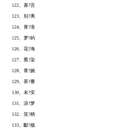
122、寡?言
123、别?离
124、青?淮
125、梦?屿
126、花?海
127、熏?染
128、青?婉
129、荼?蘼
130、未?安
131、凉?梦
132、笑?柄
133、斷?殇