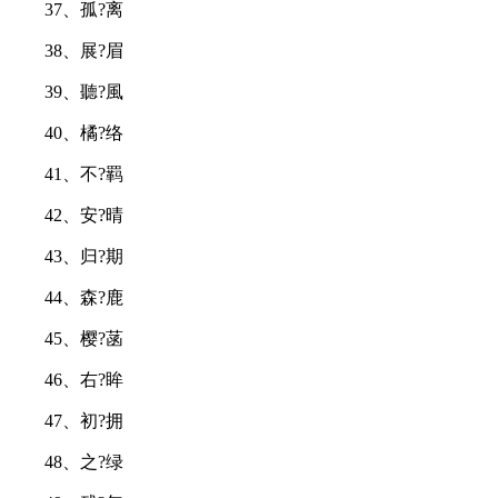
37、孤?离
38、展?眉
39、聽?風
40、橘?络
41、不?羁
42、安?晴
43、归?期
44、森?鹿
45、樱?菡
46、右?眸
47、初?拥
48、之?绿