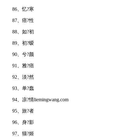
86、忆?寒
87、痞?性
88、如?初
89、初?暧
90、兮?颜
91、雅?痞
92、淡?然
93、单?蠢
94、凉?情liemingwang.com
95、旅?者
96、身?影
97、猫?姬