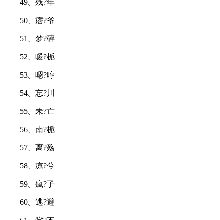
49、残?年
50、痞?爷
51、梦?碎
52、暖?栀
53、嗯?哼
54、忘?川
55、未?亡
56、南?栀
57、离?殇
58、凉?兮
59、瘋?孒
60、逃?避