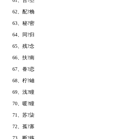
61、吢?丕
62、配?桷
63、秘?密
64、同?归
65、残?念
66、扶?南
67、眷?恋
68、柠?岫
69、浅?瞳
70、暖?瞳
71、苏?柒
72、孤?寡
73、断?殇