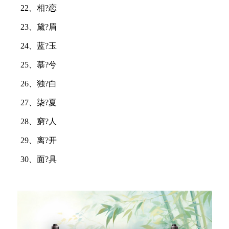
22、相?恋
23、黛?眉
24、蓝?玉
25、慕?兮
26、独?白
27、柒?夏
28、窮?人
29、离?开
30、面?具