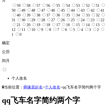
分
59
58
57
56
55
54
53
52
51
50
49
48
47
46
45
44
43
42
41
40
39
38
37
36
35
34
33
32
31
30
29
28
27
26
25
24
23
22
21
20
19
18
17
16
15
14
13
12
11
10
9
8
7
6
5
4
3
2
1
0
确定
公历
闰月
个人改名
当前位置：
舜缘居起名
>
个人改名
>
qq飞车名字简约两个字
qq飞车名字简约两个字