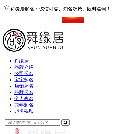
舜缘居起名：诚信可靠、知名权威、随时咨询！
在线起名
舜缘居
品牌介绍
公司起名
宝宝起名
店铺起名
品牌起名
个人改名
龙年起名
起名视频