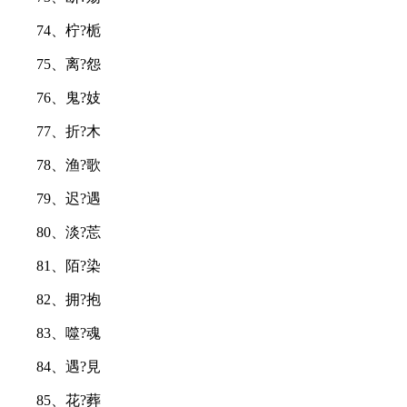
74、柠?栀
75、离?怨
76、鬼?妓
77、折?木
78、渔?歌
79、迟?遇
80、淡?莣
81、陌?染
82、拥?抱
83、噬?魂
84、遇?見
85、花?葬