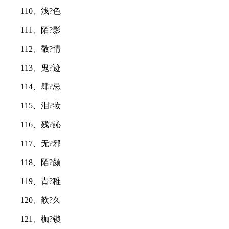
110、浅?色
111、陌?影
112、敬?情
113、鬼?迹
114、肆?忌
115、泪?妆
116、残?訫
117、无?邪
118、陌?颜
119、青?稚
120、歆?久
121、枷?锁