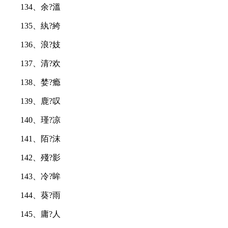
134、余?溫
135、紈?絝
136、浪?妓
137、清?欢
138、婪?瘾
139、鹿?叹
140、瑾?凉
141、陌?沫
142、殘?影
143、冷?眸
144、葵?雨
145、庸?人