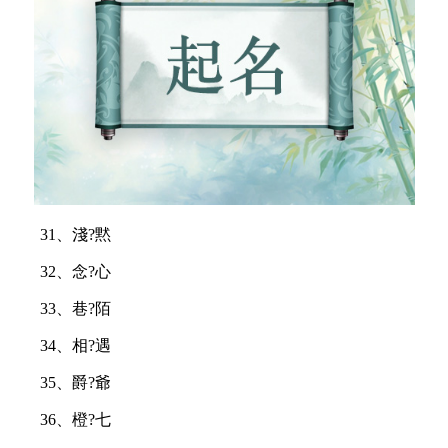
31、淺?黙
32、念?心
33、巷?陌
34、相?遇
35、爵?爺
36、橙?七