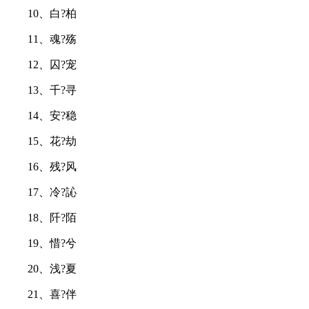
10、白?柏
11、魂?殇
12、囚?宠
13、千?寻
14、安?稳
15、花?劫
16、残?风
17、冷?訫
18、阡?陌
19、惜?兮
20、浅?夏
21、喜?伴