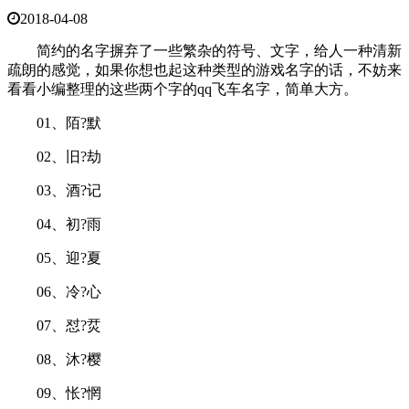
2018-04-08
简约的名字摒弃了一些繁杂的符号、文字，给人一种清新
疏朗的感觉，如果你想也起这种类型的游戏名字的话，不妨来
看看小编整理的这些两个字的qq飞车名字，简单大方。
01、陌?默
02、旧?劫
03、酒?记
04、初?雨
05、迎?夏
06、冷?心
07、怼?烎
08、沐?樱
09、怅?惘