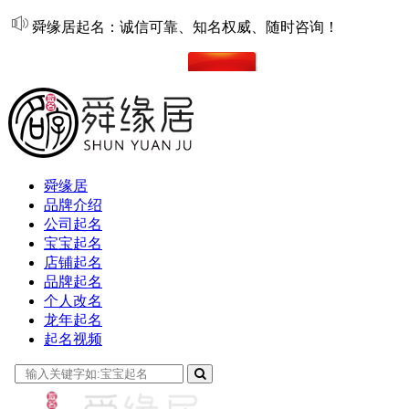
舜缘居起名：诚信可靠、知名权威、随时咨询！
在线起名
舜缘居
品牌介绍
公司起名
宝宝起名
店铺起名
品牌起名
个人改名
龙年起名
起名视频