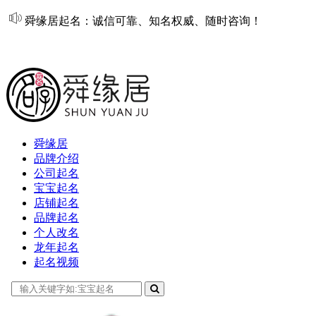
舜缘居起名：诚信可靠、知名权威、随时咨询！
在线起名
舜缘居
品牌介绍
公司起名
宝宝起名
店铺起名
品牌起名
个人改名
龙年起名
起名视频