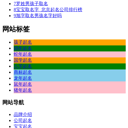
7
罗姓男孩子取名
对
8
宝宝取名字_北京起名公司排行榜
天
9
旭字取名男孩名字好吗
都
嘉
网站标签
茶，
远
两，
孩子起名
枫
鸡年起名
是
蛇年起名
低
国学起名
吐，，，
八字起名
相
商标起名
和
龙年起名
老
鼠年起名
猪年起名
网站
导航
真
品牌介绍
抱
公司起名
到，
宝宝起名