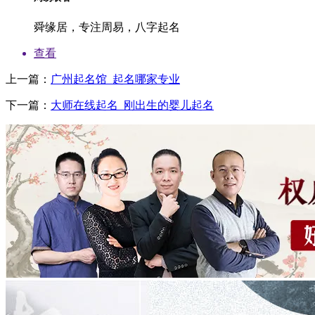
舜缘居，专注周易，八字起名
查看
上一篇：
广州起名馆_起名哪家专业
。
下一篇：
大师在线起名_刚出生的婴儿起名
嘉
法
书
仰。
着
我
加。“傅
只
老
视
听
的