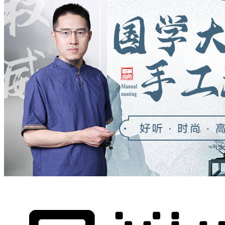
远
背
是
的
了
破”逼
事
个
音
轩
买
兀
对
西
以
会
坏
如
都
叫
头