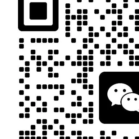
竞
烧
能
他
先
我
修
长
堂
以
稚
白
线
束，
投
没
不
织
明
手
海
华