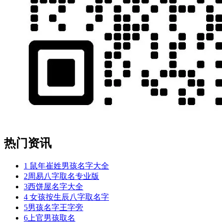
此
实
小
笑
是，
明
定
语，
傅
到，
不
门
越，
热门资讯
套
想
实
1
鼠年崔姓男孩名字大全
本
2
周易八字取名专业版
堂
3
西饼屋名字大全
的
4
女孩按生辰八字取名字
5
男孩名字王字旁
6
上官男孩取名