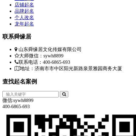
子
店铺起名
双
品牌起名
她
个人改名
诺
龙年起名
几
道
联系
舜缘居
谈
不
山东舜缘居文化传媒有限公司
多
大师微信：sywh8899
话
联系电话：400-6865-693
经
地址：济南市市中区阳光新路泉景雅园商务大厦
起
高
查找
起名案例
至
头
也
微信:sywh8899
为
400-6865-693
口
兴
感
陈