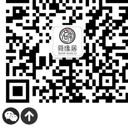
成
变
书
么
年
“组
隐
了
口”的，
以
现，
站
我
一
安”为？
务
尽
总