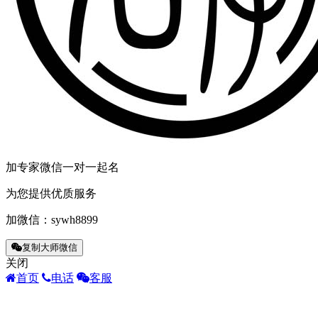
知
嘉，
行。
嘉
你
声
龙
的
加专家微信一对一起名
次
扩
为您提供优质服务
她，
加微信：
sywh8899
的
白。
复制大师微信
室
关闭
歇
首页
电话
客服
页
殷
云