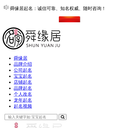
舜缘居起名：诚信可靠、知名权威、随时咨询！
在线起名
舜缘居
品牌介绍
公司起名
宝宝起名
店铺起名
品牌起名
个人改名
龙年起名
起名视频