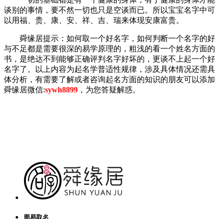
谈别的事情，要不然一切也只是空谈而已。所以宝宝名字中可
以用福、贵、康、安、祥、吉、瑞来体现安康富贵。
舜缘居提示：如何取一个好名字，如何判断一个名字的好
与不足都是需要很深的易学原理的，粗浅的看一个姓名方面的
书，是绝达不到能够正确评判名字好坏的，更谈不上起一个好
名字了。以上内容为起名学普适性规律，涉及具体情况还需具
体分析，有需要了解或者咨询起名方面的知识的朋友可以添加
舜缘居微信:
sywh8899
，为您答疑解惑。
天
津
取
名
大
师,
起
名
测
名
周易取名