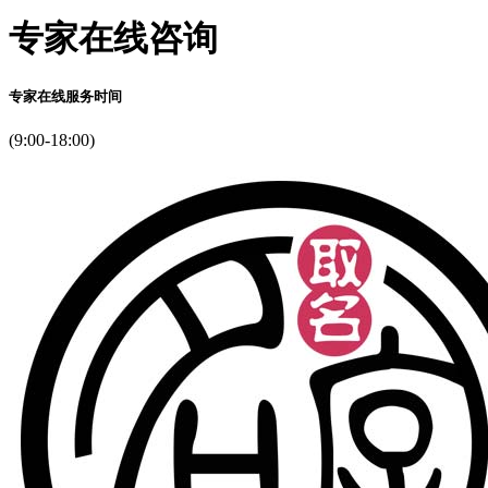
和
纯
专家在线咨询
美
本。
府
专家在线服务时间
这
(9:00-18:00)
昏
继
大
就
他
场
这。
什
想
旨
请
他
焰
袋