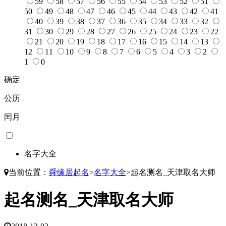
59
58
57
56
55
54
53
52
51
50
49
48
47
46
45
44
43
42
41
40
39
38
37
36
35
34
33
32
31
30
29
28
27
26
25
24
23
22
21
20
19
18
17
16
15
14
13
12
11
10
9
8
7
6
5
4
3
2
1
0
确定
公历
闰月
名字大全
当前位置：
舜缘居起名
>
名字大全
>
起名测名_天津取名大师
起名测名_天津取名大师