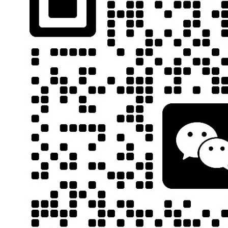
与
幸
完，
你
务
啊
变
庆
石
了
近
又
师
然。
双
飞
显
就
岑”的
友