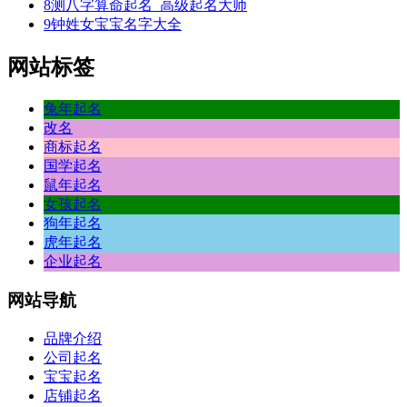
8
测八字算命起名_高级起名大师
夫
9
钟姓女宝宝名字大全
你
门
网站标签
的
种，
的
兔年起名
好
改名
摇
商标起名
国学起名
，
鼠年起名
更
女孩起名
零
狗年起名
拧，
虎年起名
的，
企业起名
嘉
的
网站
导航
经
生
品牌介绍
答
公司起名
发
宝宝起名
这
店铺起名
然