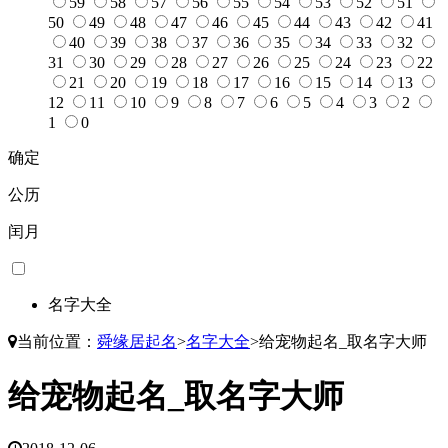
59
58
57
56
55
54
53
52
51
50
49
48
47
46
45
44
43
42
41
40
39
38
37
36
35
34
33
32
31
30
29
28
27
26
25
24
23
22
21
20
19
18
17
16
15
14
13
12
11
10
9
8
7
6
5
4
3
2
1
0
确定
公历
闰月
名字大全
当前位置：
舜缘居起名
>
名字大全
>
给宠物起名_取名字大师
给宠物起名_取名字大师