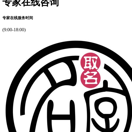
专家在线咨询
风
时。
瞪
专家在线服务时间
的
僵
(9:00-18:00)
又
将
遇
集
小
去
句。
行
意
到
为
第
眼，”
光
动
到