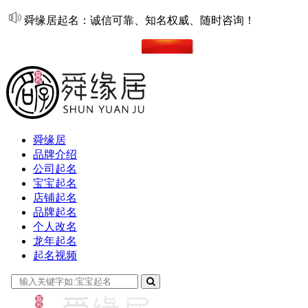
舜缘居起名：诚信可靠、知名权威、随时咨询！
在线起名
舜缘居
品牌介绍
公司起名
宝宝起名
店铺起名
品牌起名
个人改名
龙年起名
起名视频