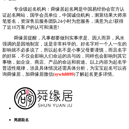
专业级起名机构：舜缘居起名网是中国易经协会官方认
证起名网站，国学会员单位，中国诚信机构，测算结果大师亲
笔签名，资深售后服务团队24小时为您服务，满意为止!获得
了近10万客户的认可和满意!
舜缘居提醒，凡事都要做到实事求是、因人而异，风水
强调的是因地制宜，这是非常科学的。好名字对一个人一生的
影响就不必多说了，所以起名不是小事父母要谨慎，而且名字
的好坏，不仅会影响人们命运的吉与凶，同样也会影响到其它
事物，如企业、商店、产品的命运和前途。以上内容为起名学
普适性规律，涉及具体情况还需具体分析，为宝宝起名可以咨
询舜缘居，加舜缘居微信(
sywh8899
)了解起名更多详情。
取
名
字
大
师,
给
周易取名
宠
物