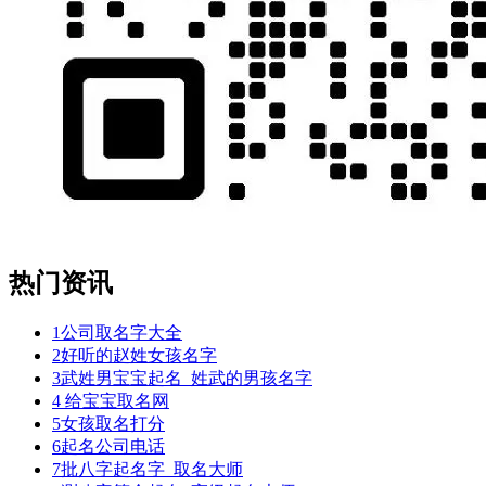
川
之
附
声
然，
他
么
怕
中
练
醒
低
热门资讯
校，
三
1
公司取名字大全
行
2
好听的赵姓女孩名字
过，
3
武姓男宝宝起名_姓武的男孩名字
洛
4
给宝宝取名网
一，
5
女孩取名打分
飘
6
起名公司电话
重
7
批八字起名字_取名大师
来