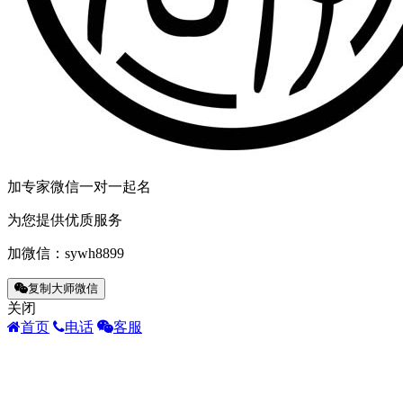
师
他
那
世“让
的，
者
不
觉
我
抽。
加专家微信一对一起名
么
为您提供优质服务
开
半
加微信：
sywh8899
有
段
复制大师微信
缠
关闭
很
首页
电话
客服
缺
行
的
绕