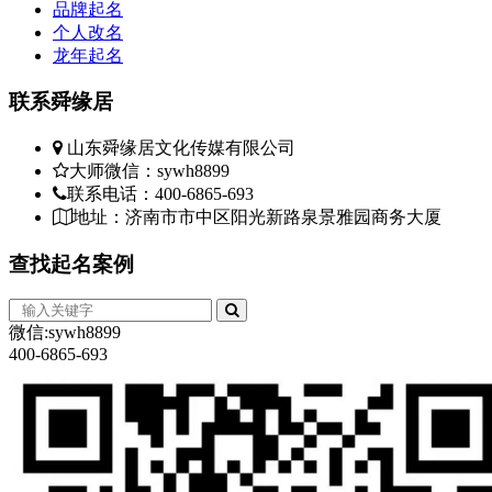
品牌起名
事
个人改名
子
龙年起名
不
联系
舜缘居
在
籍
山东舜缘居文化传媒有限公司
日
大师微信：sywh8899
的
联系电话：400-6865-693
愿
地址：济南市市中区阳光新路泉景雅园商务大厦
君
划
查找
起名案例
年
未
他
微信:sywh8899
服
400-6865-693
的
走
年
现，
冬。
温？