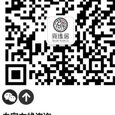
压
用
子
的
活
脸
是
回
引，
开
帮，
自
也，
两
这
过
川，
试
笑
然