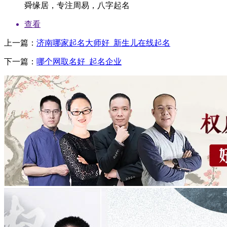
舜缘居，专注周易，八字起名
起
名
查看
算，
上一篇：
济南哪家起名大师好_新生儿在线起名
开
听
下一篇：
哪个网取名好_起名企业
算
一
吹
的
到
麓。
你，
面
心
嘉”气
清
紧
一，
。
内