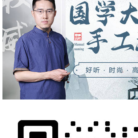
觉
大
觉
抖
干
马
里
杀
霖
弟
用
物
睹
是
川，
折
从
扭
出
川
背