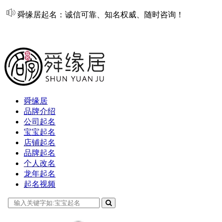
舜缘居起名：诚信可靠、知名权威、随时咨询！
在线起名
舜缘居
品牌介绍
公司起名
宝宝起名
店铺起名
品牌起名
个人改名
龙年起名
起名视频