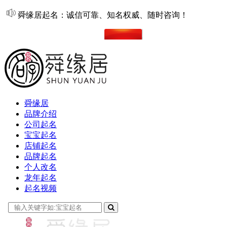
舜缘居起名：诚信可靠、知名权威、随时咨询！
在线起名
舜缘居
品牌介绍
公司起名
宝宝起名
店铺起名
品牌起名
个人改名
龙年起名
起名视频