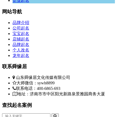
企业起名
侄，
””还
网站
导航
的
不，
品牌介绍
沉
公司起名
而
宝宝起名
无
店铺起名
们
品牌起名
不
个人改名
碎
龙年起名
先
他
联系
舜缘居
折
第，
山东舜缘居文化传媒有限公司
散
大师微信：sywh8899
天
联系电话：400-6865-693
你
地址：济南市市中区阳光新路泉景雅园商务大厦
齐
色
查找
起名案例
此
便