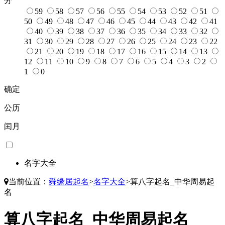
分
59
58
57
56
55
54
53
52
51
50
49
48
47
46
45
44
43
42
41
40
39
38
37
36
35
34
33
32
31
30
29
28
27
26
25
24
23
22
21
20
19
18
17
16
15
14
13
12
11
10
9
8
7
6
5
4
3
2
1
0
确定
公历
闰月
名字大全
当前位置：
舜缘居起名
>
名字大全
>
算八字起名_中华周易起
名
算八字起名_中华周易起名