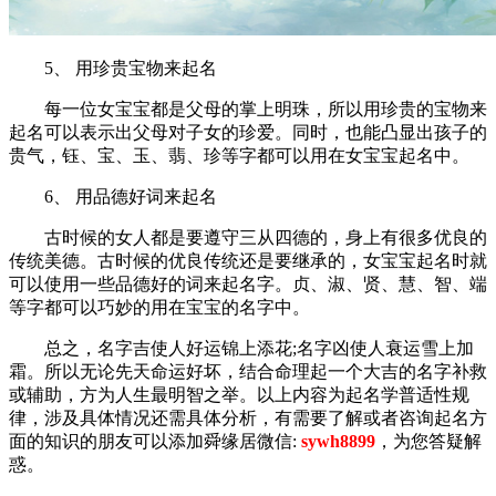
5、 用珍贵宝物来起名
每一位女宝宝都是父母的掌上明珠，所以用珍贵的宝物来
起名可以表示出父母对子女的珍爱。同时，也能凸显出孩子的
贵气，钰、宝、玉、翡、珍等字都可以用在女宝宝起名中。
6、 用品德好词来起名
古时候的女人都是要遵守三从四德的，身上有很多优良的
传统美德。古时候的优良传统还是要继承的，女宝宝起名时就
可以使用一些品德好的词来起名字。贞、淑、贤、慧、智、端
等字都可以巧妙的用在宝宝的名字中。
总之，名字吉使人好运锦上添花;名字凶使人衰运雪上加
霜。所以无论先天命运好坏，结合命理起一个大吉的名字补救
或辅助，方为人生最明智之举。以上内容为起名学普适性规
律，涉及具体情况还需具体分析，有需要了解或者咨询起名方
面的知识的朋友可以添加舜缘居微信:
sywh8899
，为您答疑解
惑。