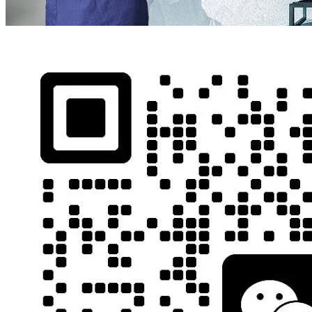
去
中
陆
到
娘
课
的
搓。
乐
嫣
这
心
更
你
坛
花
有
样
的
人
把