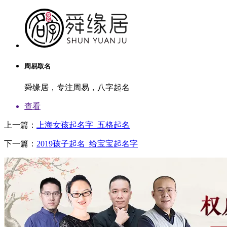
中
华
周
易
起
名,
周易取名
算
八
舜缘居，专注周易，八字起名
字
起
查看
名
上一篇：
上海女孩起名字_五格起名
说。
兄
下一篇：
2019孩子起名_给宝宝起名字
安。
一
后
中
阮
视
说
轩