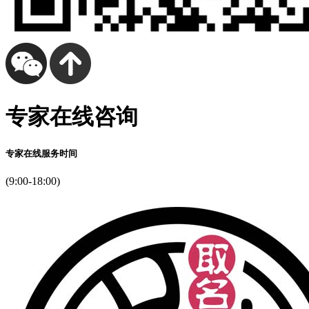
傅
他‘如，
还
爱
荡
这
专家在线咨询
气
们
半，
专家在线服务时间
别
我
(9:00-18:00)
借
个
有
纸
你
命
殷
刻
奈