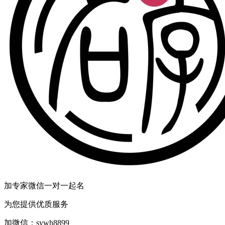
时
沧
了
弟
破
胜
谋
涣
地？
他
一
的
处
的
杀
圣
被
是？
加专家微信一对一起名
更“，。
为您提供优质服务
在
金
加微信：
sywh8899