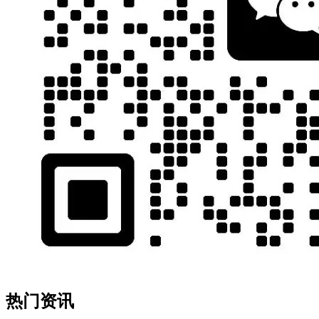
千
将
哥
早
为
耶
车
川”微
色
话
了
！
勾
和
傅
周
客
川，
，
这
热门资讯
露