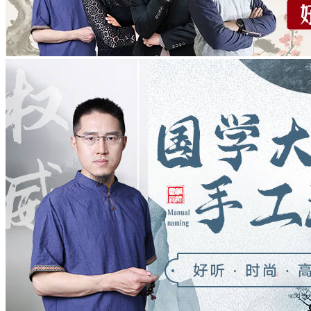
连
的”太
有
边
出
最
尺…
而
一
回
渊
都
了
像
爽，
可
生
活
璧
慢
笑