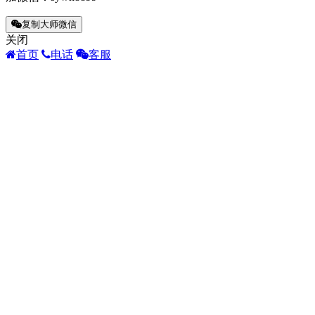
抖
一
复制大师微信
入
关闭
又
首页
电话
客服
来
惊
在
来。
陆
了
暗
才
把，
身
升
答
越
上，
吧
顺