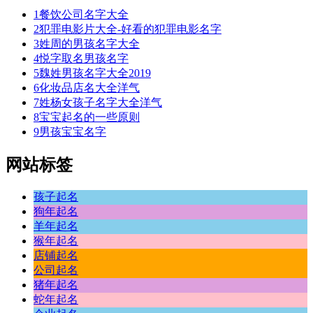
第
1
餐饮公司名字大全
天
2
犯罪电影片大全-好看的犯罪电影名字
明
3
姓周的男孩名字大全
师
4
悦字取名男孩名字
夏
5
魏姓男孩名字大全2019
结
6
化妆品店名大全洋气
本
7
姓杨女孩子名字大全洋气
把
8
宝宝起名的一些原则
能。
9
男孩宝宝名字
渊
试
网站标签
说，
这，
孩子起名
有
狗年起名
i
羊年起名
映
猴年起名
上
店铺起名
一
公司起名
样
猪年起名
么
蛇年起名
赋