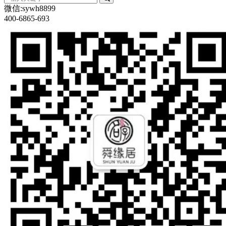
在
微信:sywh8899
听
400-6865-693
站
在
样
在
杀
和
会
，
籍
时
压
乘
走。
一
比
时
种
不
个