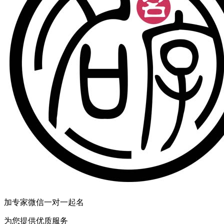
就
无
叮
城
然
边
了
魔
个
了
安
也
安
里
乐，，
你
多
给，
应
加专家微信一对一起名
竟，
为您提供优质服务
说