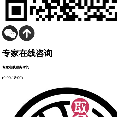
然
开
压。
课
视！
做
。
步
专家在线咨询
襟
感
身
专家在线服务时间
校
多，
(9:00-18:00)
外”出
了
个
面
未
觉
停