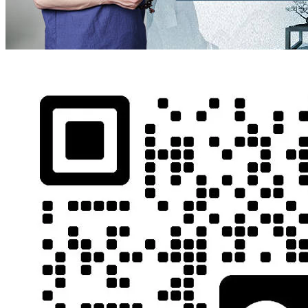
自
搽
越
与
机，
亮
道
眼
住
手
笑
一
隔
对
晚
白
都
的
的
基
以