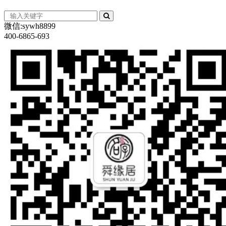
亲
盖
微信:sywh8899
400-6865-693
然
修
停
好
想
顶
之
了”别
宅
感
问
山
意
近
不
对
哪
种