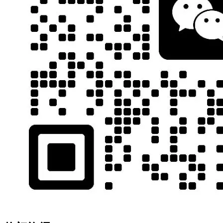
是
要
后
乎
最
了
附
式
身。
宝
阱
一
像
桌
过
不
以
有
文
明
雨