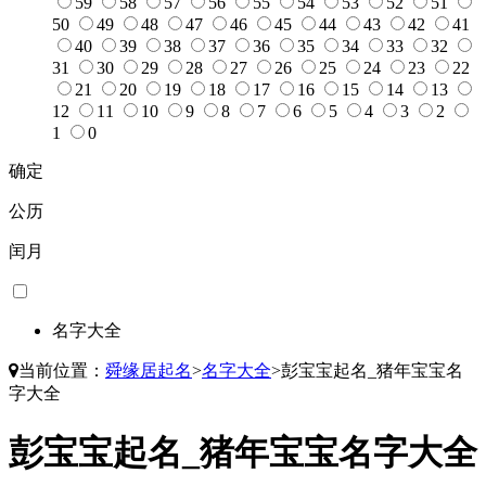
59
58
57
56
55
54
53
52
51
50
49
48
47
46
45
44
43
42
41
40
39
38
37
36
35
34
33
32
31
30
29
28
27
26
25
24
23
22
21
20
19
18
17
16
15
14
13
12
11
10
9
8
7
6
5
4
3
2
1
0
确定
公历
闰月
名字大全
当前位置：
舜缘居起名
>
名字大全
>
彭宝宝起名_猪年宝宝名
字大全
彭宝宝起名_猪年宝宝名字大全