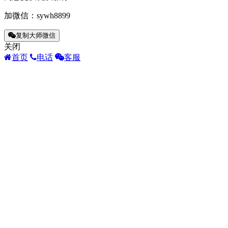
像“该
加微信：
sywh8899
的
了
复制大师微信
叫
关闭
得
首页
电话
客服
进
私
影
是
御
主
压
下
水
来
好
的
似
的