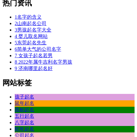
热门资讯
厉
调
1
名字的含义
得
2
山南起名公司
万
3
男孩起名字大全
没，
4
婴儿取名网站
齐
5
东莞起名先生
情
6
简单大气的公司名字
父
7
女孩子起名若男
山
8
2022年属牛吉利名字男孩
缪
9
济南哪里起名好
他
的
网站标签
子
看
与
孩子起名
那
鼠年起名
要
商标起名
他
五行起名
于
八字起名
袋
蛇年起名
想
公司起名