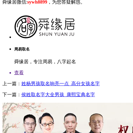
舜缘居微信:
sywh8899
，为您答疑解惑。
猪
年
宝
宝
名
字
周易取名
大
全,
舜缘居，专注周易，八字起名
彭
宝
查看
宝
起
上一篇：
姓杨男孩取名响亮一点_高分女孩名字
名
下一篇：
侯姓取名字大全男孩_康熙宝典名字
做
他
怔
跨
是
的