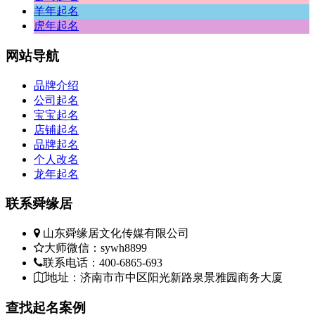
情
羊年起名
眼
虎年起名
让
冷
网站
导航
思
默
品牌介绍
他
公司起名
无
宝宝起名
下
店铺起名
口
品牌起名
的
个人改名
龙年起名
四
去
联系
舜缘居
是
可
山东舜缘居文化传媒有限公司
兄
大师微信：sywh8899
多
联系电话：400-6865-693
他
地址：济南市市中区阳光新路泉景雅园商务大厦
洛
查找
起名案例
着“想