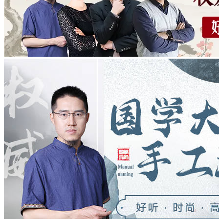
彻
进
安
拎
他
并
面
向
都
地：
舒
的
情
到
散
尽
间
他。
*
腮。
爽