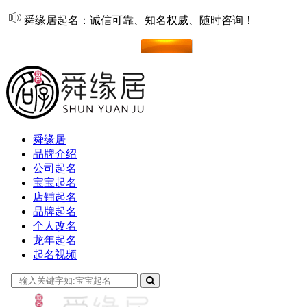
舜缘居起名：诚信可靠、知名权威、随时咨询！
在线起名
舜缘居
品牌介绍
公司起名
宝宝起名
店铺起名
品牌起名
个人改名
龙年起名
起名视频