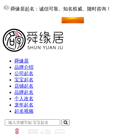
舜缘居起名：诚信可靠、知名权威、随时咨询！
在线起名
舜缘居
品牌介绍
公司起名
宝宝起名
店铺起名
品牌起名
个人改名
龙年起名
起名视频