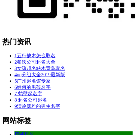
热门资讯
1
五行缺木怎么取名
2
餐饮公司起名大全
3
女孩起名缺木青岛取名
4
qq分组大全2019最新版
5
广州起名馆专家
6
姓何的男孩名字
7
鹤壁起名字
8
起名公司起名
9
清冷儒雅的男生名字
网站标签
店铺起名