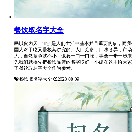
餐饮取名字大全
民以食为天，“吃”是人们生活中基本并且重要的事，而我
国人对于吃又是极其讲究的。人口众多，口味各异，市场
大，自然竞争就不小，饭要一口一口吃，事要一步一步来
先我们就得先把餐饮品牌的名字取好，小编在这里给大家
了餐饮取名字大全作为参考。
餐饮取名字大全
2023-08-09