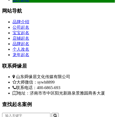
网站
导航
品牌介绍
公司起名
宝宝起名
店铺起名
品牌起名
个人改名
龙年起名
联系
舜缘居
山东舜缘居文化传媒有限公司
大师微信：sywh8899
联系电话：400-6865-693
地址：济南市市中区阳光新路泉景雅园商务大厦
查找
起名案例