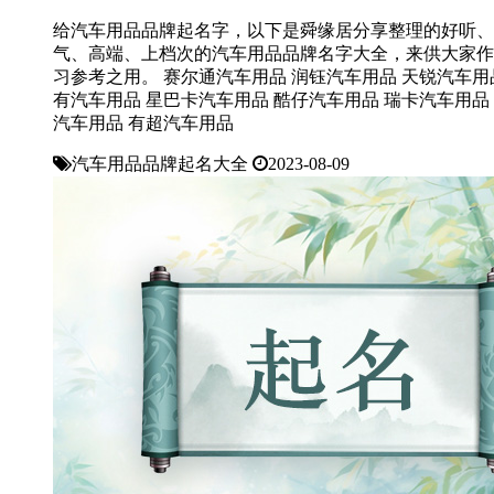
给汽车用品品牌起名字，以下是舜缘居分享整理的好听、
气、高端、上档次的汽车用品品牌名字大全，来供大家作
习参考之用。 赛尔通汽车用品 润钰汽车用品 天锐汽车用
有汽车用品 星巴卡汽车用品 酷仔汽车用品 瑞卡汽车用品
汽车用品 有超汽车用品
汽车用品品牌起名大全
2023-08-09