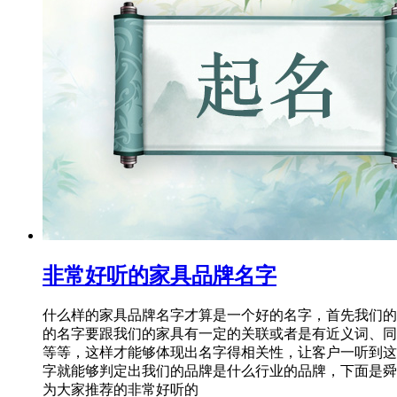
非常好听的家具品牌名字
什么样的家具品牌名字才算是一个好的名字，首先我们的
的名字要跟我们的家具有一定的关联或者是有近义词、同
等等，这样才能够体现出名字得相关性，让客户一听到这
字就能够判定出我们的品牌是什么行业的品牌，下面是舜
为大家推荐的非常好听的