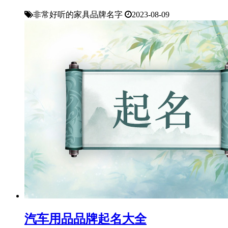
非常好听的家具品牌名字
2023-08-09
汽车用品品牌起名大全