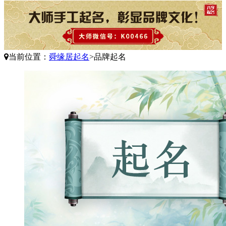
当前位置：
舜缘居起名
>
品牌起名