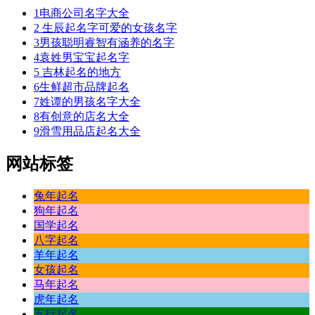
1
电商公司名字大全
2
生辰起名字可爱的女孩名字
3
男孩聪明睿智有涵养的名字
4
袁姓男宝宝起名字
5
吉林起名的地方
6
生鲜超市品牌起名
7
姓谭的男孩名字大全
8
有创意的店名大全
9
滑雪用品店起名大全
网站标签
兔年起名
狗年起名
国学起名
八字起名
羊年起名
女孩起名
马年起名
虎年起名
五行起名