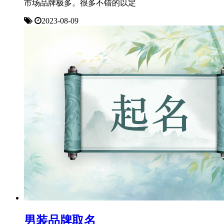
市场品牌极多。很多不错的以定
2023-08-09
男装品牌取名