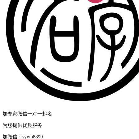
加专家微信一对一起名
为您提供优质服务
加微信：
sywh8899