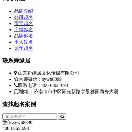
品牌介绍
公司起名
宝宝起名
店铺起名
品牌起名
个人改名
龙年起名
联系
舜缘居
山东舜缘居文化传媒有限公司
大师微信：sywh8899
联系电话：400-6865-693
地址：济南市市中区阳光新路泉景雅园商务大厦
查找
起名案例
微信:sywh8899
400-6865-693