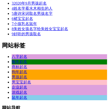
3
2020年9月男孩起名
4
姓名学看水木相生的人
5
唐诗宋词取名男孩名字
6
褚宝宝起名
7
小孩乳名鼠年
8
朱姓女孩名字给朱姓女宝宝起名
9
好听的男孩取名
网站标签
八字起名
猴年起名
商标起名
狗年起名
男孩起名
男宝宝起名
企业起名
游戏起名
鼠年起名
网站
导航