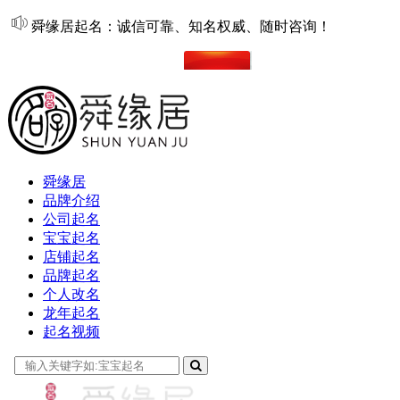
舜缘居起名：诚信可靠、知名权威、随时咨询！
在线起名
舜缘居
品牌介绍
公司起名
宝宝起名
店铺起名
品牌起名
个人改名
龙年起名
起名视频