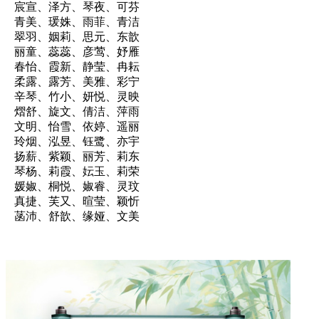
宸宣、泽方、琴夜、可芬
青美、瑗姝、雨菲、青洁
翠羽、姻莉、思元、东歆
丽童、蕊蕊、彦莺、妤雁
春怡、霞新、静莹、冉耘
柔露、露芳、美雅、彩宁
辛琴、竹小、妍悦、灵映
熠舒、旋文、倩洁、萍雨
文明、怡雪、依婷、遥丽
玲烟、泓昱、钰鹭、亦宇
扬薪、紫颖、丽芳、莉东
琴杨、莉霞、妘玉、莉荣
媛婌、桐悦、婌睿、灵玟
真捷、芙又、暄莹、颖忻
菡沛、舒歆、缘娅、文美