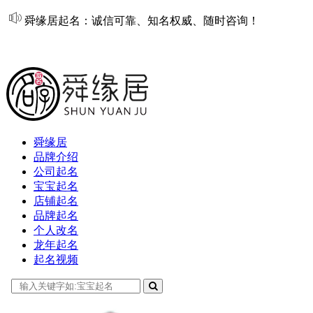
舜缘居起名：诚信可靠、知名权威、随时咨询！
在线起名
舜缘居
品牌介绍
公司起名
宝宝起名
店铺起名
品牌起名
个人改名
龙年起名
起名视频