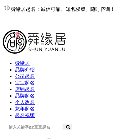
舜缘居起名：诚信可靠、知名权威、随时咨询！
在线起名
舜缘居
品牌介绍
公司起名
宝宝起名
店铺起名
品牌起名
个人改名
龙年起名
起名视频