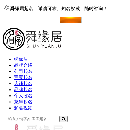
舜缘居起名：诚信可靠、知名权威、随时咨询！
在线起名
舜缘居
品牌介绍
公司起名
宝宝起名
店铺起名
品牌起名
个人改名
龙年起名
起名视频