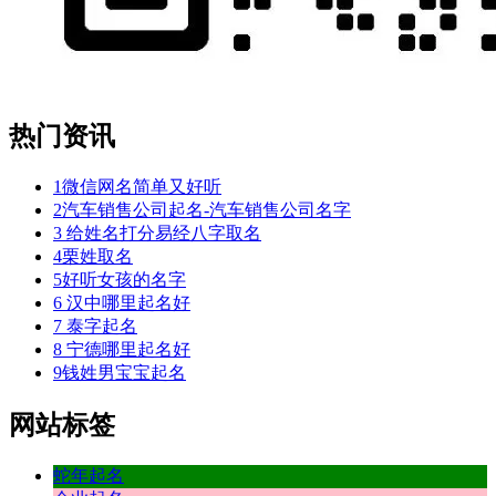
热门资讯
1
微信网名简单又好听
2
汽车销售公司起名-汽车销售公司名字
3
给姓名打分易经八字取名
4
栗姓取名
5
好听女孩的名字
6
汉中哪里起名好
7
泰字起名
8
宁德哪里起名好
9
钱姓男宝宝起名
网站标签
蛇年起名