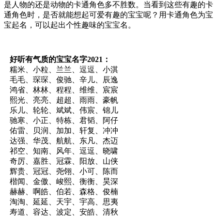
是人物的还是动物的卡通角色多不胜数。当看到这些有趣的卡
通角色时，是否就能想起可爱有趣的宝宝呢？用卡通角色为宝
宝起名，可以起出个性趣味的宝宝名。
好听有气质的宝宝名字2021：
糯米、小粒、兰兰、逗逗、小淇
毛毛、琛琛、俊驰、辛儿、辰逸
鸿省、林林、程程、维维、宸宸
熙光、亮亮、超超、雨雨、豪帆
乐儿、轮轮、斌斌、伟宸、锦儿
驰寒、小正、特栋、君韬、阿仔
佑雷、贝润、加加、轩复、冲冲
达强、华茂、航航、东凡、杰迈
祁空、知南、风年、逗逗、晓啸
奇厉、嘉胜、冠霖、阳放、山侠
辉贵、冠冠、尧翎、小可、陈而
楷闻、金傲、峻熙、衡衡、昊深
赫赫、啊皓、伯若、森格、俊楠
淘淘、延延、天宇、宇高、思夷
寿道、容达、波定、安皓、清秋