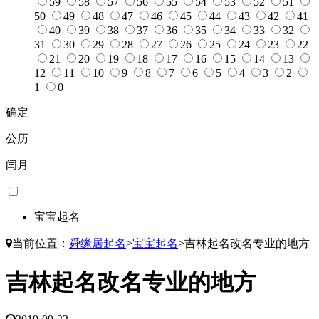
59
58
57
56
55
54
53
52
51
50
49
48
47
46
45
44
43
42
41
40
39
38
37
36
35
34
33
32
31
30
29
28
27
26
25
24
23
22
21
20
19
18
17
16
15
14
13
12
11
10
9
8
7
6
5
4
3
2
1
0
确定
公历
闰月
宝宝起名
当前位置：
舜缘居起名
>
宝宝起名
>
吉林起名改名专业的地方
吉林起名改名专业的地方