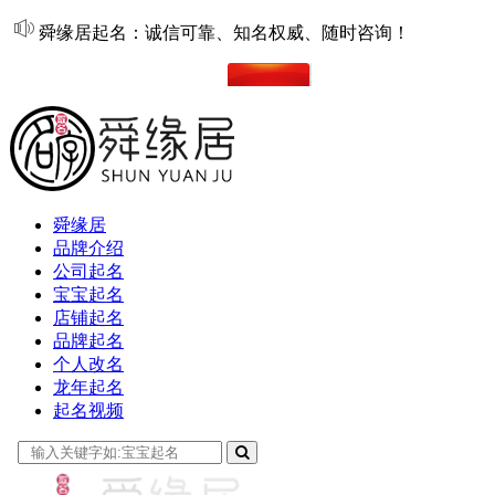
舜缘居起名：诚信可靠、知名权威、随时咨询！
在线起名
舜缘居
品牌介绍
公司起名
宝宝起名
店铺起名
品牌起名
个人改名
龙年起名
起名视频