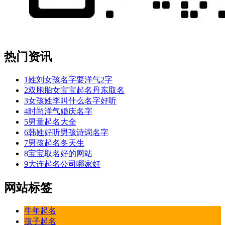
热门资讯
1
姓刘女孩名字要洋气2字
2
双胞胎女宝宝起名丹东取名
3
女孩姓李叫什么名字好听
4
时尚洋气婚庆名字
5
男童起名大全
6
韩姓好听男孩诗词名字
7
男孩起名冬天生
8
宝宝取名好的网站
9
大连起名公司哪家好
网站标签
牛年起名
孩子起名