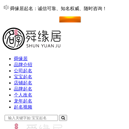
舜缘居起名：诚信可靠、知名权威、随时咨询！
在线起名
舜缘居
品牌介绍
公司起名
宝宝起名
店铺起名
品牌起名
个人改名
龙年起名
起名视频