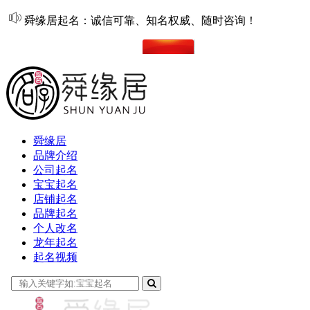
舜缘居起名：诚信可靠、知名权威、随时咨询！
在线起名
舜缘居
品牌介绍
公司起名
宝宝起名
店铺起名
品牌起名
个人改名
龙年起名
起名视频