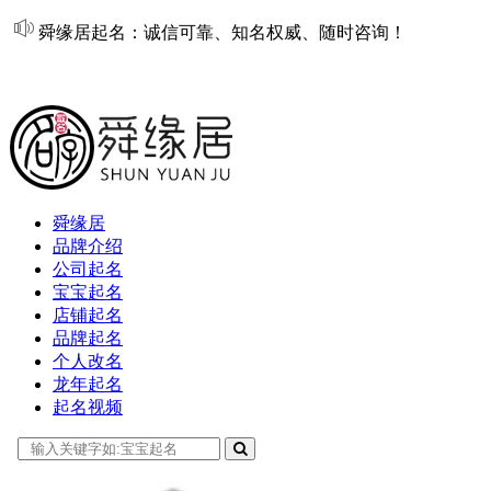
舜缘居起名：诚信可靠、知名权威、随时咨询！
在线起名
舜缘居
品牌介绍
公司起名
宝宝起名
店铺起名
品牌起名
个人改名
龙年起名
起名视频